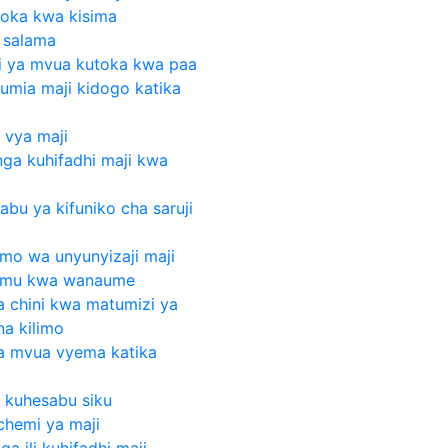
utoka kwa kisima
a salama
ji ya mvua kutoka kwa paa
tumia maji kidogo katika
 vya maji
nga kuhifadhi maji kwa
abu ya kifuniko cha saruji
mo wa unyunyizaji maji
domu kwa wanaume
ya chini kwa matumizi ya
a kilimo
ya mvua vyema katika
a kuhesabu siku
chemi ya maji
a ili kuhifadhi maji