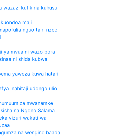
 wazazi kufikiria kuhusu
 kuondoa maji
napofulia nguo tairi nzee
i
ji ya mvua ni wazo bora
zinaa ni shida kubwa
pema yaweza kuwa hatari
fya inahitaji udongo ulio
 humuumiza mwanamke
ihusisha na Ngono Salama
weka vizuri wakati wa
uzaa
zungumza na wengine baada