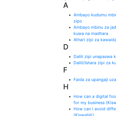
A
Ambayo kudumu mbin
zipo
Ambayo mbinu za jad
kuwa na madhara
Athari zipi za kawaid
D
Dalili zipi unapaswa 
Dalili/Ishara zipi za k
F
Faida za upangaji uzaz
H
How can a digital foo
for my business (Kisw
How can I avoid diff
(Kiswahili)