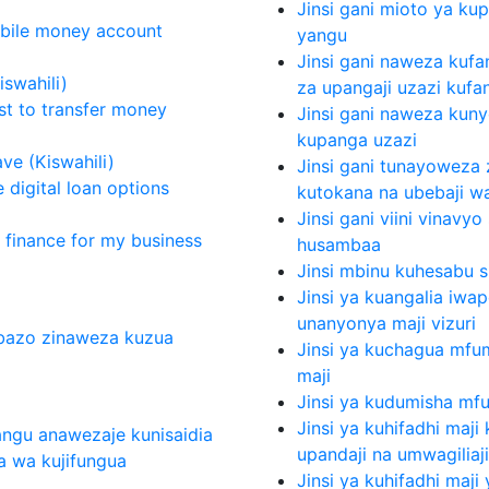
Jinsi gani mioto ya ku
obile money account
yangu
Jinsi gani naweza kufan
swahili)
za upangaji uzazi kufa
t to transfer money
Jinsi gani naweza kun
kupanga uzazi
ve (Kiswahili)
Jinsi gani tunayoweza 
 digital loan options
kutokana na ubebaji wa 
Jinsi gani viini vinav
finance for my business
husambaa
Jinsi mbinu kuhesabu s
Jinsi ya kuangalia iw
unanyonya maji vizuri
mbazo zinaweza kuzua
Jinsi ya kuchagua mfum
maji
Jinsi ya kudumisha mf
Jinsi ya kuhifadhi maj
ngu anawezaje kunisaidia
upandaji na umwagiliaji
a wa kujifungua
Jinsi ya kuhifadhi maj