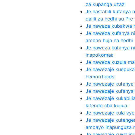
za kupanga uzazi
Je nastahili kufanya ni
dalili za hedhi au Pr
Je naweza kubakwa n
Je naweza kufanya ni
ambao huja na hedhi
Je naweza kufanya nin
inapokomaa
Je naweza kuzuia ma
Je nawezaje kuepuka 
hemorrhoids
Je nawezaje kufanya
Je nawezaje kufanya 
Je nawezaje kukabili
kitendo cha kujiua
Je nawezaje kula v
Je nawezaje kutengen
ambayo inapunguza 
Je nawezaje kuwalin