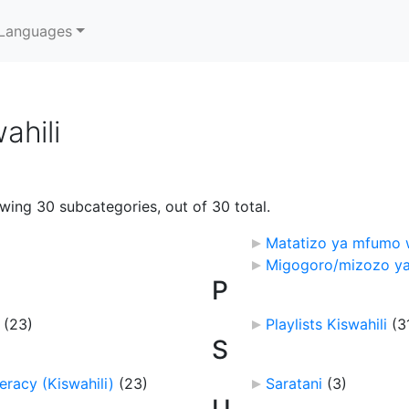
Languages
ahili
owing 30 subcategories, out of 30 total.
Matatizo ya mfumo
Migogoro/mizozo y
P
‎
(23)
Playlists Kiswahili
‎
(3
S
teracy (Kiswahili)
‎
(23)
Saratani
‎
(3)
U