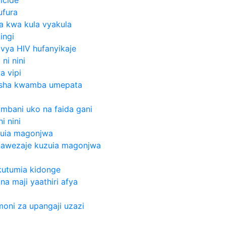
ufura
za kwa kula vyakula
ingi
 vya HIV hufanyikaje
ni nini
 vipi
isha kwamba umepata
ambani uko na faida gani
i nini
zuia magonjwa
unawezaje kuzuia magonjwa
kutumia kidonge
na maji yaathiri afya
moni za upangaji uzazi