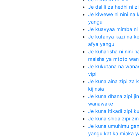
Je dalili za hedhi ni zi
Je kiwewe ni nini na 
yangu
Je kuavyaa mimba ni
Je kufanya kazi na k
afya yangu
Je kuharisha ni nini 
maisha ya mtoto wa
Je kukutana na wana
vipi
Je kuna aina zipi za
kijinsia
Je kuna dhana zipi j
wanawake
Je kuna itikadi zipi k
Je kuna shida zipi zi
Je kuna umuhimu gani
yangu katika miaka y