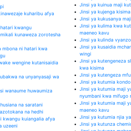
Jinsi ya kuinua maji k
pi
Jinsi ya kujenga kisim
kinawezaje kuharibu afya
Jinsi ya kukusanya ma
Jinsi ya kulima kwa ku
 hatari kwangu
maeneo kavu
emikali kunaweza zorotesha
Jinsi ya kulinda vyanzo
Jinsi ya kusaidia mcha
na mbona ni hatari kwa
wingi
ngu
Jinsi ya kutengeneza sl
wake wengine kutanisaidia
kwa kisima
Jinsi ya kutengeza mfu
 kubakwa na unyanyasaji wa
Jinsi ya kutumia kon
Jinsi ya kutumia maji 
insi wanaume huwaumiza
nyumbani kwa mifugo n
Jinsi ya kutumia maji 
uhusiana na saratani
maeneo kavu
nazotokana na hedhi
Jinsi ya kutumia njia y
 kwangu kuiangalia afya
Jinsi ya kutunza chemi
a uzeeni
Jinsi ya kutunza mchang