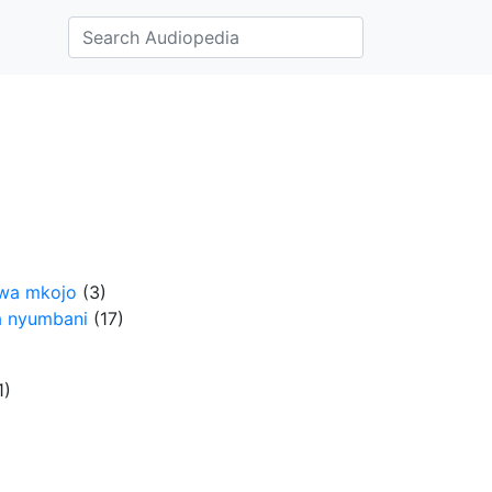
 wa mkojo
‎
(3)
a nyumbani
‎
(17)
1)