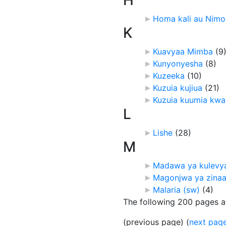
Homa kali au Nimon
K
Kuavyaa Mimba
‎
(9
Kunyonyesha
‎
(8)
Kuzeeka
‎
(10)
Kuzuia kujiua
‎
(21)
Kuzuia kuumia kwa
L
Lishe
‎
(28)
M
Madawa ya kulevy
Magonjwa ya zinaa
Malaria (sw)
‎
(4)
The following 200 pages are
(previous page) (
next pag