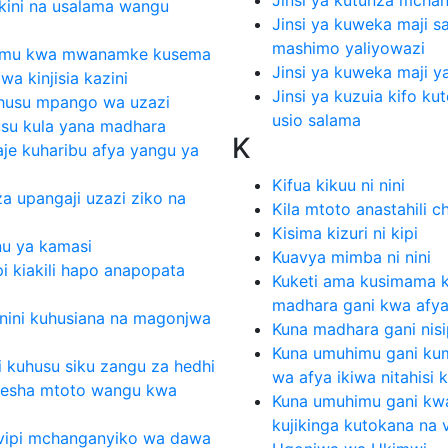
kini na usalama wangu
Jinsi ya kuweka maji s
mashimo yaliyowazi
gumu kwa mwanamke kusema
Jinsi ya kuweka maji y
wa kinjisia kazini
Jinsi ya kuzuia kifo k
kuhusu mpango wa uzazi
usio salama
su kula yana madhara
K
e kuharibu afya yangu ya
Kifua kikuu ni nini
a upangaji uzazi ziko na
Kila mtoto anastahili c
Kisima kizuri ni kipi
nu ya kamasi
Kuavya mimba ni nini
pi kiakili hapo anapopata
Kuketi ama kusimama 
madhara gani kwa afy
nini kuhusiana na magonjwa
Kuna madhara gani ni
Kuna umuhimu gani ku
i kuhusu siku zangu za hedhi
wa afya ikiwa nitahisi k
esha mtoto wangu kwa
Kuna umuhimu gani k
kujikinga kutokana na 
vipi mchanganyiko wa dawa