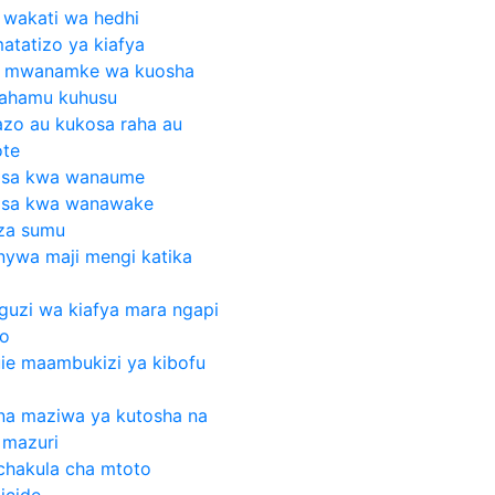
a wakati wa hedhi
atatizo ya kiafya
a mwanamke wa kuosha
fahamu kuhusu
o au kukosa raha au
ote
tasa kwa wanaume
tasa kwa wanawake
 za sumu
nywa maji mengi katika
guzi wa kiafya mara ngapi
to
izuie maambukizi ya kibofu
o na maziwa ya kutosha na
 mazuri
 chakula cha mtoto
icide