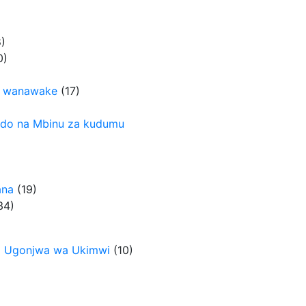
8)
0)
ya wanawake
‎
(17)
indo na Mbinu za kudumu
ana
‎
(19)
34)
na Ugonjwa wa Ukimwi
‎
(10)