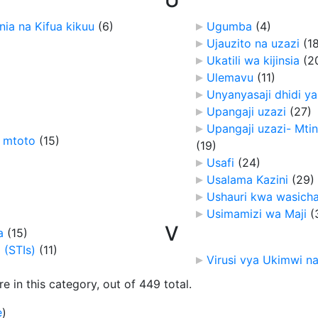
ia na Kifua kikuu
‎
(6)
Ugumba
‎
(4)
Ujauzito na uzazi
‎
(1
Ukatili wa kijinsia
‎
(2
)
Ulemavu
‎
(11)
Unyanyasaji dhidi 
Upangaji uzazi
‎
(27)
Upangaji uzazi- Mt
 mtoto
‎
(15)
(19)
Usafi
‎
(24)
Usalama Kazini
‎
(29)
Ushauri kwa wasich
Usimamizi wa Maji
‎
(
V
a
‎
(15)
 (STIs)
‎
(11)
Virusi vya Ukimwi 
 in this category, out of 449 total.
e
)