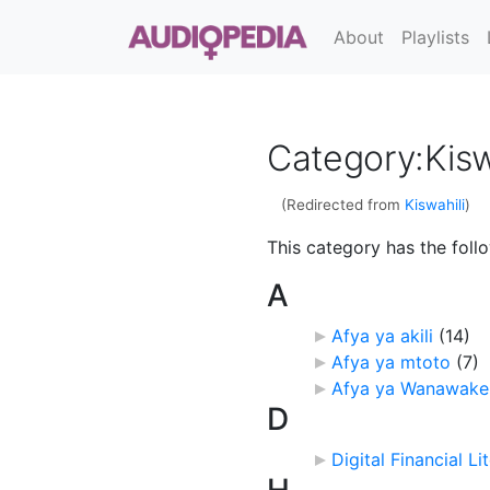
About
Playlists
Category
:
Kisw
(Redirected from
Kiswahili
)
This category has the foll
A
Afya ya akili
‎
(14)
Afya ya mtoto
‎
(7)
Afya ya Wanawake
D
Digital Financial Li
H