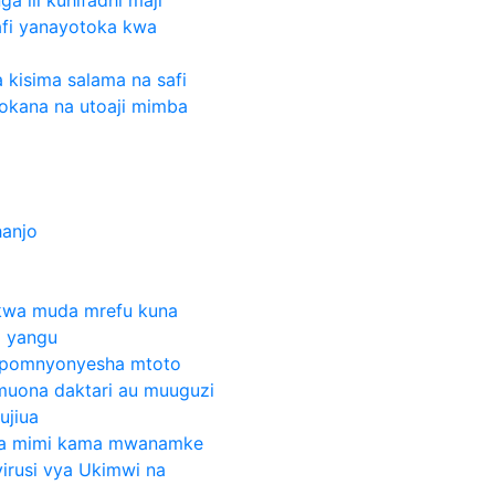
afi yanayotoka kwa
a kisima salama na safi
utokana na utoaji mimba
hanjo
kwa muda mrefu kuna
a yangu
sipomnyonyesha mtoto
muona daktari au muuguzi
ujiua
wa mimi kama mwanamke
virusi vya Ukimwi na