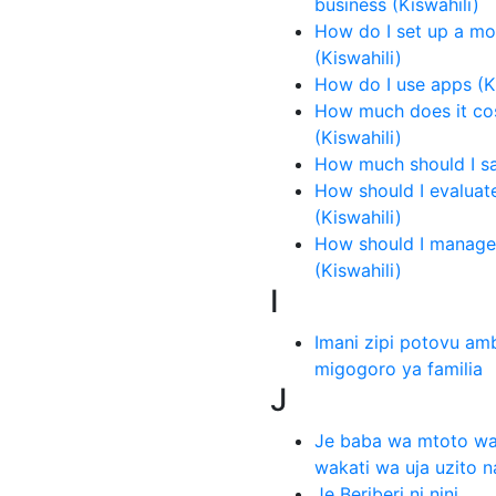
business (Kiswahili)
How do I set up a m
(Kiswahili)
How do I use apps (Ki
How much does it cos
(Kiswahili)
How much should I sa
How should I evaluate
(Kiswahili)
How should I manage 
(Kiswahili)
I
Imani zipi potovu a
migogoro ya familia
J
Je baba wa mtoto wa
wakati wa uja uzito n
Je Beriberi ni nini