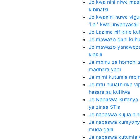
Je kwa nini niwe maa
kibinafsi
Je kwanini huwa vi
'La ' kwa unyanyasaji 
Je Lazima nifikirie 
Je mawazo gani kuhu
Je mawazo yanawezaj
kiakili
Je mbinu za homoni z
madhara yapi
Je mimi kutumia mbi
Je mtu huuathirika vi
hasara au kufiiwa
Je Napaswa kufanya 
ya zinaa STIs
Je napaswa kujua nin
Je napaswa kumyony
muda gani
Je napaswa kutumia 