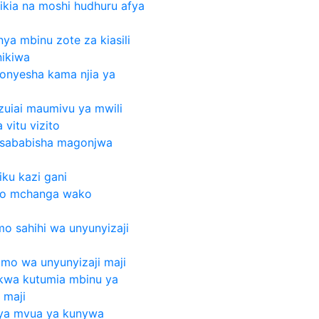
pikia na moshi hudhuru afya
ya mbinu zote za kiasili
nikiwa
yonyesha kama njia ya
zuiai maumivu ya mwili
vitu vizito
yo sababisha magonjwa
iku kazi gani
apo mchanga wako
o sahihi wa unyunyizaji
umo wa unyunyizaji maji
i kwa kutumia mbinu ya
 maji
i ya mvua ya kunywa