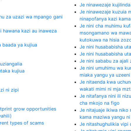
Je ninawezaje kujilind
Je ninawezaje kuzuia m
u za uzazi wa mpango gani
ninapofanya kazi kam
Je nini cha muhimu ku
i hawana kazi au inaweza
msongamano wa mawaz
kutokuwa na hisia zoz
a baada ya kujiua
Je nini husababisha u
Je nini husababisha u
Je nini sababu za ajali
kuziangalia
Je nini umuhimu wa ku
utaka kujiua
miaka yangu ya uzeeni
Je nitaenda kwa uchun
wakati mimi ni mja mz
i ni zipi
Je nitafanya nini ili n
cha mkojo na figo
tprint grow opportunities
Je nitajuaje ikiwa nik
ahili)
kama maziwa yangu ni
erent types of scams
Je nitashughulikia vipi
Je nitatumia vipi sperm