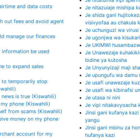
airtime and data costs
Je nitazuiaje mishipa k
Je shida gani hujitoke
h out fees and avoid agent
visivyofaa au chakula k
Je uchunguzi wa virusi
d manage our finances
Je ugonjwa wa kisukari 
Je UKIMWI husambazwa
 information be used
Je Unawezaje kuhakik
Iodine ya kutosha
e to expand sales
Je Unyunyizaji maji sh
Je upungufu wa damu n
 to temporarily stop
Je usafi unawezaje ku
wahili)
Je usafi wa kibinafsi 
news is true (Kiswahili)
Je utasa ni nini
 my phone (Kiswahili)
Je vipi nitakavyoacha 
elf from scams (Kiswahili)
Jinsi gani kufanya kazi 
ceive money on my phone
yangu
Jinsi gani mbinu za ho
rchant account for my
hufanya kazi