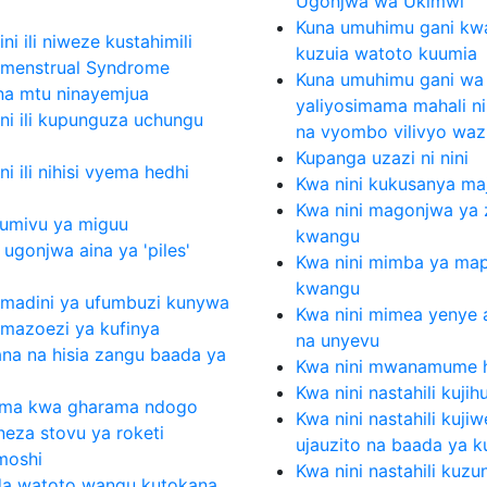
Ugonjwa wa Ukimwi
Kuna umuhimu gani kwa
ni ili niweze kustahimili
kuzuia watoto kuumia
e-menstrual Syndrome
Kuna umuhimu gani wa
a mtu ninayemjua
yaliyosimama mahali ni
ni ili kupunguza uchungu
na vyombo vilivyo waz
Kupanga uzazi ni nini
i ili nihisi vyema hedhi
Kwa nini kukusanya ma
Kwa nini magonjwa ya 
umivu ya miguu
kwangu
ugonjwa aina ya 'piles'
Kwa nini mimba ya ma
kwangu
 madini ya ufumbuzi kunywa
Kwa nini mimea yenye a
mazoezi ya kufinya
na unyevu
ana na hisia zangu baada ya
Kwa nini mwanamume
Kwa nini nastahili kuj
yema kwa gharama ndogo
Kwa nini nastahili kuji
eza stovu ya roketi
ujauzito na baada ya k
moshi
Kwa nini nastahili ku
da watoto wangu kutokana