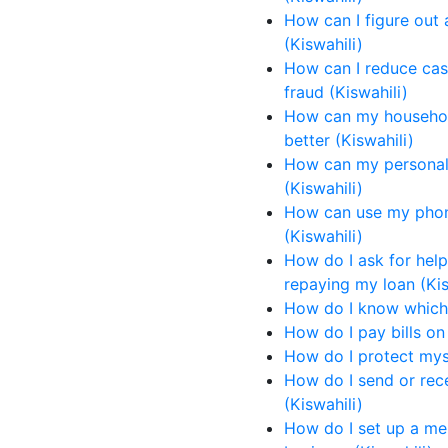
How can I figure out 
(Kiswahili)
How can I reduce cas
fraud (Kiswahili)
How can my househol
better (Kiswahili)
How can my personal
(Kiswahili)
How can use my phon
(Kiswahili)
How do I ask for help
repaying my loan (Kis
How do I know which 
How do I pay bills on
How do I protect mys
How do I send or re
(Kiswahili)
How do I set up a me