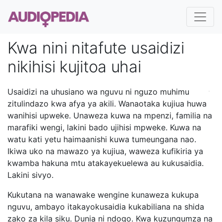
Kwa nini nitafute usaidizi
nikihisi kujitoa uhai
Usaidizi na uhusiano wa nguvu ni nguzo muhimu
zitulindazo kwa afya ya akili. Wanaotaka kujiua huwa
wanihisi upweke. Unaweza kuwa na mpenzi, familia na
marafiki wengi, lakini bado ujihisi mpweke. Kuwa na
watu kati yetu haimaanishi kuwa tumeungana nao.
Ikiwa uko na mawazo ya kujiua, waweza kufikiria ya
kwamba hakuna mtu atakayekuelewa au kukusaidia.
Lakini sivyo.
Kukutana na wanawake wengine kunaweza kukupa
nguvu, ambayo itakayokusaidia kukabiliana na shida
zako za kila siku. Dunia ni ndogo. Kwa kuzungumza na