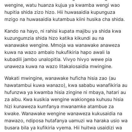
wengine, watu huanza kujua ya kwamba wengi wao
hupitia shida zizo hizo. Hii huwasaidia kupunguza
mzigo na huwasaidia kutambua kiini husika cha shida.
Kando na hayo, ni rahisi kupata majibu ya shida kwa
kuzungumzia shida hizo katika kikundi au na
wanawake wengine. Mmoja wa wanawake anaweza
kuwa na wazo ambalo hukufikiria hapo awali la
kubadili jambo unalopitia. Vivyo hivyo wewe pia
unaweza kuwa na wazo litakalosaidia mwingine.
Wakati mwingine, wanawake huficha hisia zao (au
hawatambui kuwa wanazo), kwa sababu wanafikiria au
hufunzwa ya kwamba hisia zingine ni mbaya, hatari au
za aibu. Kwa kusikia wengine wakiongea kuhusu hisia
hizi kunaweza kumfanya mwanamke atambue za
kwake. Wanawake wengine wanaweza kukusaidia na
mawazo, ndiposa hutafanya uamuzi wa haraka usio wa
busara bila ya kufikiria vyema. Hii huitwa usaidizi wa