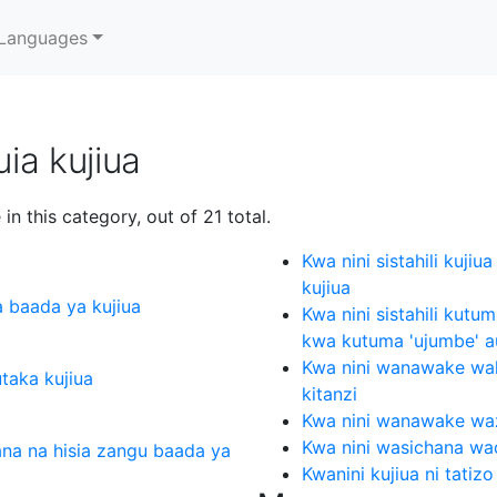
Languages
ia kujiua
in this category, out of 21 total.
Kwa nini sistahili kujiua
kujiua
a baada ya kujiua
Kwa nini sistahili kutu
kwa kutuma 'ujumbe' au 
Kwa nini wanawake wal
utaka kujiua
kitanzi
Kwa nini wanawake waz
Kwa nini wasichana wa
ana na hisia zangu baada ya
Kwanini kujiua ni tat