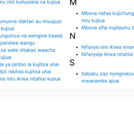
M
u nini kuhusiana na kujiua
Mbona nafaa kujichung
mtu kujiua
umuona daktari au muuguzi
Mbona sifai kujilaumu b
 kujiua
N
uzungumza na wengine baada
 mpendwa wangu
Nifanye nini ikiwa nin
ia za wale nitakao waacha
Nifanyeje ikiwa nitahisi
ujiua
S
a ya jaribio la kujitoa uhai
izi nikihisi kujitoa uhai
Sababu zipi nyinginez
a mtu ikiwa nitahisi kujiua
mwanamke ajiue