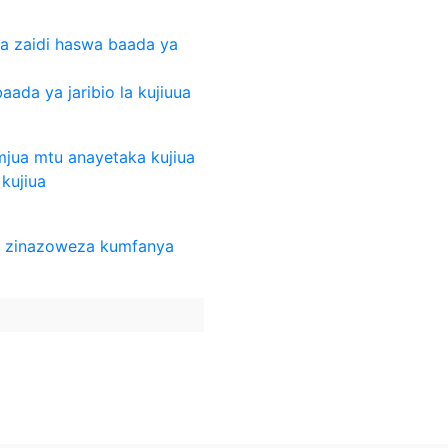
a zaidi haswa baada ya
aada ya jaribio la kujiuua
amjua mtu anayetaka kujiua
 kujiua
o zinazoweza kumfanya