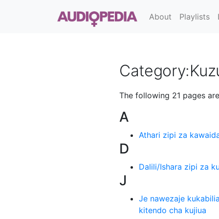
About
Playlists
Category
:
Kuzu
The following 21 pages are 
A
Athari zipi za kawaid
D
Dalili/Ishara zipi za k
J
Je nawezaje kukabili
kitendo cha kujiua