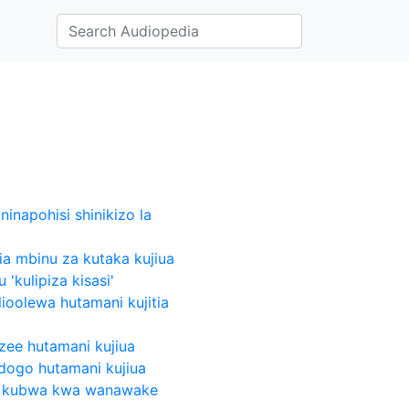
 ninapohisi shinikizo la
mia mbinu za kutaka kujiua
'kulipiza kisasi'
ioolewa hutamani kujitia
ee hutamani kujiua
dogo hutamani kujiua
izo kubwa kwa wanawake