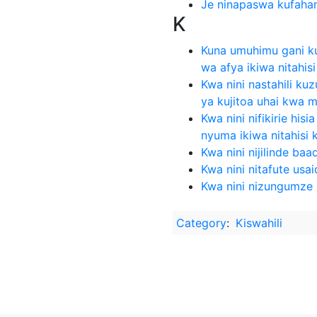
Je ninapaswa kufaham
K
Kuna umuhimu gani k
wa afya ikiwa nitahisi
Kwa nini nastahili k
ya kujitoa uhai kwa
Kwa nini nifikirie his
nyuma ikiwa nitahisi k
Kwa nini nijilinde baad
Kwa nini nitafute usaid
Kwa nini nizungumze n
Category
:
Kiswahili