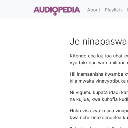
About
Playlists
Je ninapaswa 
Kitendo cha kujitoa uhai k
vya takriban watu milioni
Hii inamaanisha kwamba kwa
kila mwaka vinavyotibuka 
Ni vigumu kupata idadi kam
na kujiua, kwa kuhofia kud
Huku visa vya kujiua vina
kwa nchi zinazoendelea ku