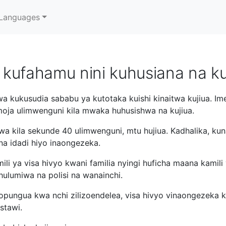
Languages
kufahamu nini kuhusiana na ku
wa kukusudia sababu ya kutotaka kuishi kinaitwa kujiua. I
 moja ulimwenguni kila mwaka huhusishwa na kujiua.
 kila sekunde 40 ulimwenguni, mtu hujiua. Kadhalika, kuna
na idadi hiyo inaongezeka.
ili ya visa hivyo kwani familia nyingi huficha maana kamil
hulumiwa na polisi na wanainchi.
popungua kwa nchi zilizoendelea, visa hivyo vinaongezeka 
stawi.