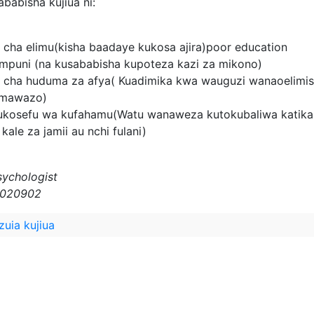
babisha kujiua ni:
 cha elimu(kisha baadaye kukosa ajira)poor education
mpuni (na kusababisha kupoteza kazi za mikono)
i cha huduma za afya( Kuadimika kwa wauguzi wanaoelimis
mawazo)
a ukosefu wa kufahamu(Watu wanaweza kutokubaliwa katika 
kale za jamii au nchi fulani)
sychologist
w020902
zuia kujiua