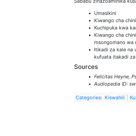
Sababu zinazoaminika kusa
Umasikini
Kiwango cha chini
Kuchipuka kwa ka
Kiwango cha chin
msongomano wa 
Itikadi za kale n
kufuata itakadi za 
Sources
Felicitas Heyne, P
Audiopedia ID: s
Categories
:
Kiswahili
Ku