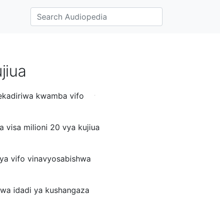
jiua
mekadiriwa kwamba vifo
 visa milioni 20 vya kujiua
i ya vifo vinavyosabishwa
kwa idadi ya kushangaza