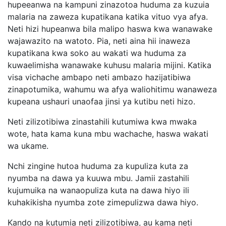
hupeeanwa na kampuni zinazotoa huduma za kuzuia
malaria na zaweza kupatikana katika vituo vya afya.
Neti hizi hupeanwa bila malipo haswa kwa wanawake
wajawazito na watoto. Pia, neti aina hii inaweza
kupatikana kwa soko au wakati wa huduma za
kuwaelimisha wanawake kuhusu malaria mijini. Katika
visa vichache ambapo neti ambazo hazijatibiwa
zinapotumika, wahumu wa afya waliohitimu wanaweza
kupeana ushauri unaofaa jinsi ya kutibu neti hizo.
Neti zilizotibiwa zinastahili kutumiwa kwa mwaka
wote, hata kama kuna mbu wachache, haswa wakati
wa ukame.
Nchi zingine hutoa huduma za kupuliza kuta za
nyumba na dawa ya kuuwa mbu. Jamii zastahili
kujumuika na wanaopuliza kuta na dawa hiyo ili
kuhakikisha nyumba zote zimepulizwa dawa hiyo.
Kando na kutumia neti zilizotibiwa, au kama neti