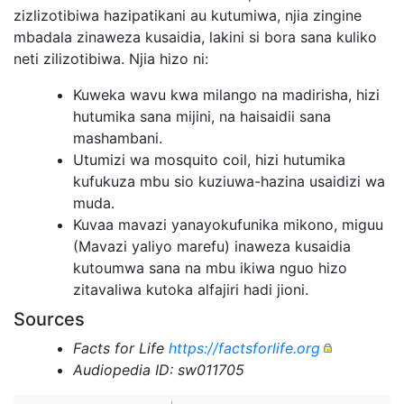
zizlizotibiwa hazipatikani au kutumiwa, njia zingine
mbadala zinaweza kusaidia, lakini si bora sana kuliko
neti zilizotibiwa. Njia hizo ni:
Kuweka wavu kwa milango na madirisha, hizi
hutumika sana mijini, na haisaidii sana
mashambani.
Utumizi wa mosquito coil, hizi hutumika
kufukuza mbu sio kuziuwa-hazina usaidizi wa
muda.
Kuvaa mavazi yanayokufunika mikono, miguu
(Mavazi yaliyo marefu) inaweza kusaidia
kutoumwa sana na mbu ikiwa nguo hizo
zitavaliwa kutoka alfajiri hadi jioni.
Sources
Facts for Life
https://factsforlife.org
Audiopedia ID: sw011705