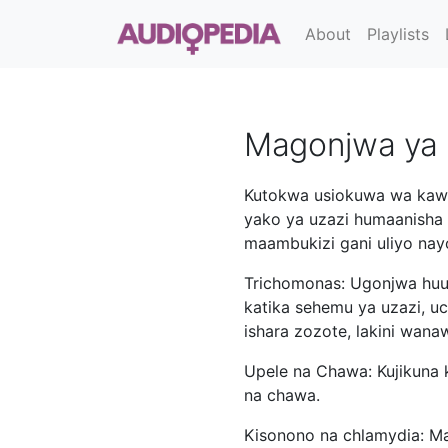
About
Playlists
Magonjwa ya z
Kutokwa usiokuwa wa kawa
yako ya uzazi humaanisha 
maambukizi gani uliyo nay
Trichomonas: Ugonjwa hu
katika sehemu ya uzazi, 
ishara zozote, lakini wa
Upele na Chawa: Kujikuna 
na chawa.
Kisonono na chlamydia: Mag