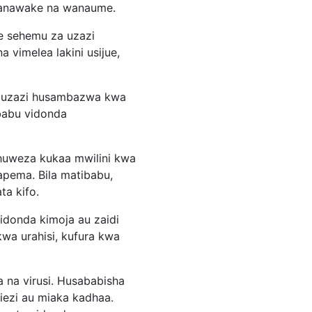
 wanawake na wanaume.
e sehemu za uzazi
vimelea lakini usijue,
a uzazi husambazwa kwa
babu vidonda
 huweza kukaa mwilini kwa
pema. Bila matibabu,
a kifo.
donda kimoja au zaidi
wa urahisi, kufura kwa
 na virusi. Husababisha
ezi au miaka kadhaa.