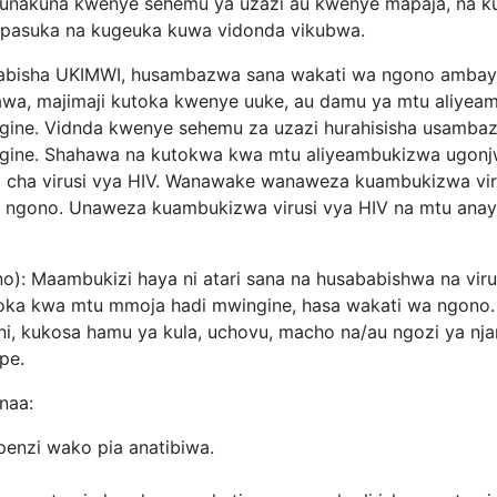
ikunakuna kwenye sehemu ya uzazi au kwenye mapaja, na k
pasuka na kugeuka kuwa vidonda vikubwa.
sababisha UKIMWI, husambazwa sana wakati wa ngono ambay
a, majimaji kutoka kwenye uuke, au damu ya mtu aliyeamb
gine. Vidnda kwenye sehemu za uzazi hurahisisha usambazaj
ine. Shahawa na kutokwa kwa mtu aliyeambukizwa ugonjwa
 cha virusi vya HIV. Wanawake wanaweza kuambukizwa viru
a ngono. Unaweza kuambukizwa virusi vya HIV na mtu an
o): Maambukizi haya ni atari sana na husababishwa na viru
oka kwa mtu mmoja hadi mwingine, hasa wakati wa ngono
lini, kukosa hamu ya kula, uchovu, macho na/au ngozi ya n
pe.
naa:
enzi wako pia anatibiwa.