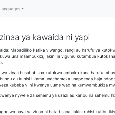
Languages
inaa ya kawaida ni yapi
ida: Mabadiliko katika viwango, rangi au harufu ya kuto
kuwa una maambukizi, lakini ni vigumu kutambua kutokana
o.
u wa zinaa husababisha kutokwa ambako kuna harufu mb
uchungu au kuhisi i kama unachomeka unapoenda haja nd
naweza kubeba viini kwenye uume wao na kumwambukiza m
kwenye nywele za sehemu ya uzazi au karibu na sehemu hi
onjwa haya ya zinaa ni hatari sana, lakini rahisi kutibu 