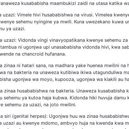
 yanaweza kusababisha maambukizi zaidi na utasa katika
uzazi: Vimele hivi husababishwa na virusi. Vimelea kweny
enye sehemu nyingine ya mwili. Kuna uwezekano kuwa una 
mu ya uzazi.
 uzazi: Vidonda vingi vinavyopatikana kwenye sehemu z
utambua ni ugonjwa upi unasababisha vidonda hivi, kwa sa
wende na chancroid hufanana.
zinaa ni hatari sana, na madhara yake huenea mwilini na
a na bakteria na unaweza kutibiwa ikiwa utagunduliwa ma
sha ugonjwa wa moyo, kupooza, ugonjwa wa kiakili au hat
 zinaa husababishwa na bakteria. Unaweza kusababisha ki
 sehemu ya kutoa haja kubwa. Kidonda hiki huvuja damu k
 sehemu za uzazi, na joto mwilini.
 siri (genital herpes): Ugonjwa huu wa zinaa husababishwa
 uzazi au kwenye mdomo, ambvyo huja na kwenda kwa mi