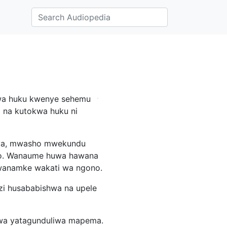
kwa huku kwenye sehemu
 na kutokwa huku ni
aya, mwasho mwekundu
ogo. Wanaume huwa hawana
wanamke wakati wa ngono.
zi husababishwa na upele
ikiwa yatagunduliwa mapema.