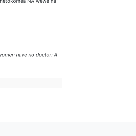
 zimetokomea NA wewe na
re women have no doctor: A