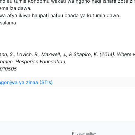
gono au tumia kondomu wakati wa ngono hadi ishara zote
maliza dawa.
 afya ikiwa haupati nafuu baada ya kutumia dawa.
o salama
ann, S., Lovich, R., Maxwell, J., & Shapiro, K. (2014). Whe
women. Hesperian Foundation.
w010505
gonjwa ya zinaa (STIs)
Privacy policy