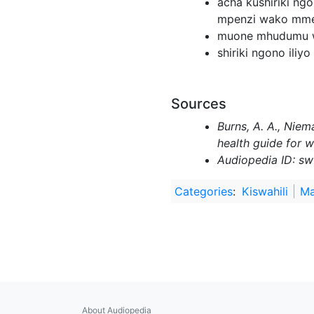
acha kushiriki n
mpenzi wako mme
muone mhudumu wa
shiriki ngono iliy
Sources
Burns, A. A., Niem
health guide for 
Audiopedia ID: s
Categories
:
Kiswahili
Ma
About Audiopedia