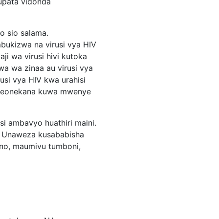
upata vidonda
o sio salama.
ukizwa na virusi vya HIV
i wa virusi hivi kutoka
 wa zinaa au virusi vya
si vya HIV kwa urahisi
ayeonekana kuwa mwenye
si ambavyo huathiri maini.
. Unaweza kusababisha
jano, maumivu tumboni,