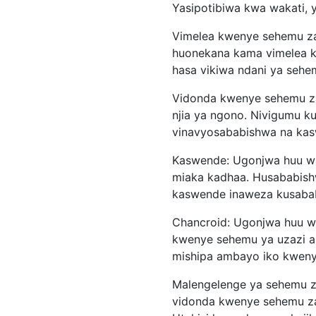
Yasipotibiwa kwa wakati,
Vimelea kwenye sehemu za 
huonekana kama vimelea kw
hasa vikiwa ndani ya sehe
Vidonda kwenye sehemu za
njia ya ngono. Nivigumu k
vinavyosababishwa na kas
Kaswende: Ugonjwa huu wa 
miaka kadhaa. Husababishw
kaswende inaweza kusababi
Chancroid: Ugonjwa huu wa
kwenye sehemu ya uzazi au
mishipa ambayo iko kwenye
Malengelenge ya sehemu za
vidonda kwenye sehemu za