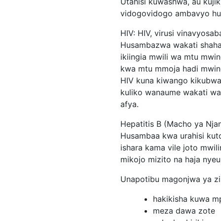
Utahisi kuwashwa, au kuj
vidogovidogo ambavyo hu
HIV: HIV, virusi vinavyo
Husambazwa wakati shahaw
ikiingia mwili wa mtu mwin
kwa mtu mmoja hadi mwing
HIV kuna kiwango kikubwa
kuliko wanaume wakati w
afya.
Hepatitis B (Macho ya Njan
Husambaa kwa urahisi kut
ishara kama vile joto mwi
mikojo mizito na haja nyeu
Unapotibu magonjwa ya zi
hakikisha kuwa mp
meza dawa zote