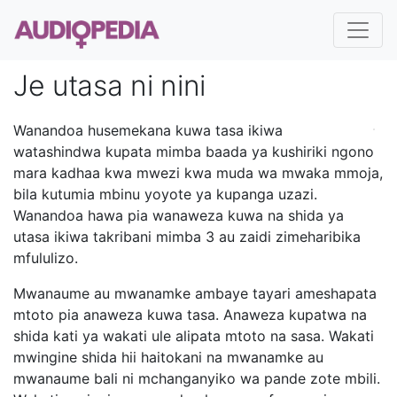
Je utasa ni nini
Wanandoa husemekana kuwa tasa ikiwa
watashindwa kupata mimba baada ya kushiriki ngono
mara kadhaa kwa mwezi kwa muda wa mwaka mmoja,
bila kutumia mbinu yoyote ya kupanga uzazi.
Wanandoa hawa pia wanaweza kuwa na shida ya
utasa ikiwa takribani mimba 3 au zaidi zimeharibika
mfululizo.
Mwanaume au mwanamke ambaye tayari ameshapata
mtoto pia anaweza kuwa tasa. Anaweza kupatwa na
shida kati ya wakati ule alipata mtoto na sasa. Wakati
mwingine shida hii haitokani na mwanamke au
mwanaume bali ni mchanganyiko wa pande zote mbili.