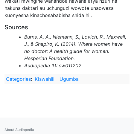
Wakati mwingine wanandoa hawana afya nzuri na
hakuna daktari au uchunguzi wowote unaoweza
kuonyesha kinachosababisha shida hii.
Sources
Burns, A. A., Niemann, S., Lovich, R., Maxwell,
J., & Shapiro, K. (2014). Where women have
no doctor: A health guide for women.
Hesperian Foundation.
Audiopedia ID: sw011202
Categories
:
Kiswahili
Ugumba
About Audiopedia