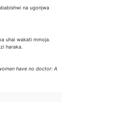
ababishwi na ugonjwa
toa uhai wakati mmoja.
zi haraka.
re women have no doctor: A