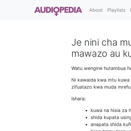
About
Playlists
Je nini cha 
mawazo au ku
Watu wengine hutambua huz
Ni kawaida kwa mtu kuwa 
zifuatazo kwa muda mrefu, 
Ishara:
kuwa na hisia za 
shida kupata using
anapata shida kuf