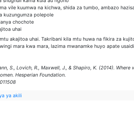
a shughuli kama kula au ngono
ama vile kuumwa na kichwa, shida za tumbo, ambazo hazis
a kuzungumza polepole
fanya chochote
ujitoa uhai
u akajitoa uhai. Takribani kila mtu huwa na fikira za kuji
kwa wingi mara kwa mara, lazima mwanamke huyo apate usaidi
ann, S., Lovich, R., Maxwell, J., & Shapiro, K. (2014). Whe
women. Hesperian Foundation.
w011508
ya ya akili