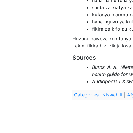
hana hamu tena y
shida za kiafya k
kufanya mambo n
hana nguvu ya ku
fikira za kifo au k
Huzuni inaweza kumfanya mt
Lakini fikira hizi zikija 
Sources
Burns, A. A., Niem
health guide for 
Audiopedia ID: s
Categories
:
Kiswahili
Af