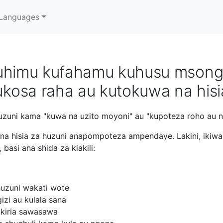
Languages
muhimu kufahamu kuhusu mso
kosa raha au kutokuwa na hisi
uni kama "kuwa na uzito moyoni" au "kupoteza roho au na
na hisia za huzuni anapompoteza ampendaye. Lakini, ikiw
basi ana shida za kiakili:
huzuni wakati wote
izi au kulala sana
ikiria sawasawa