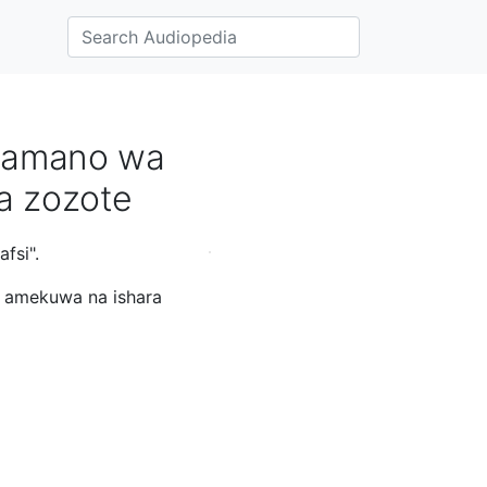
ngamano wa
a zozote
fsi".
a amekuwa na ishara