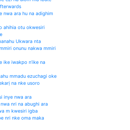
afterwards
ye nwa ara hu na adighim
 ahihia otu okwesiri
e
banahu Ukwara nta
mmiri onunu nakwa mmiri
 ike iwakpo n’ike na
o ahu mmadu ezuchagi oke
karị na nke usoro
i inye nwa ara
nwa nri na abughi ara
a m kwesiri igba
be nri nke oma maka