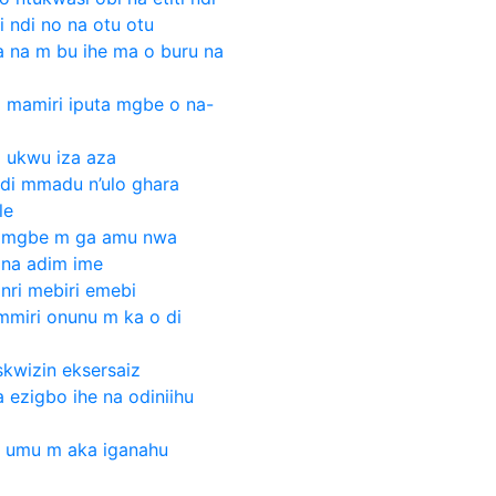
 ndi no na otu otu
a na m bu ihe ma o buru na
i mamiri iputa mgbe o na-
i ukwu iza aza
ndi mmadu n’ulo ghara
le
a mgbe m ga amu nwa
 na adim ime
nri mebiri emebi
mmiri onunu m ka o di
kwizin eksersaiz
 ezigbo ihe na odiniihu
e umu m aka iganahu