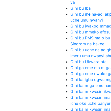
ya
Gini bu Iba
Gini bu ihe na-adi a
uche umu nwanyi
Gini bu iwakpo mmad
Gini bu mmeko afosu
Gini bu PMS ma o bu 
Sindrom na bekee
Gini bu uche na adi
imeru umu nwanyi ah
Gini bu Ukwara nta
Gini ga eme ma m gaa
Gini ga eme nwoke ga
Gini ka igba ogwu mg
Gini ka m ga eme nam
Gini ka m kwesiri ik
Gini ka m kwesiri i
iche oke uche banyere
Gini ka m kwesiri i