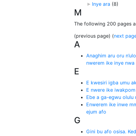
Inye ara
‎
(8)
M
The following 200 pages are
(previous page) (
next pag
A
Anaghim aru oru n’ulo
nwerem ike inye nwa 
E
E kwesiri igba umu a
E nwere ike iwakpom 
Ebe a ga-egwu olulu 
Enwerem ike inwe m
ejum afo
G
Gini bu afo osisa. Ked