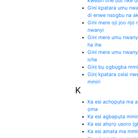
kwesiri ime but nke 
Gini kpatara umu nwa
di enwe nsogbu na a
Gini mere oji joo nj
nwanyi
Gini mere umu nwanyi 
ha ihe
Gini mere umu nwanyi 
iche
Gịnị bụ ọgbụgba mmir
Gịnị kpatara osisi nw
mmiri
K
Ka esi achọpụta ma a
ọma
Ka esi agbapụta mmiri
Ka esi ahọrọ usoro ị
Ka esi amata ma mmi