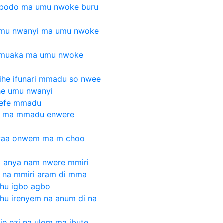
 obodo ma umu nwoke buru
 umu nwanyi ma umu nwoke
 umuaka ma umu nwoke
ihe ifunari mmadu so nwee
che umu nwanyi
 efe mmadu
a ma mmadu enwere
kwaa onwem ma m choo
o anya nam nwere mmiri
 na mmiri aram di mma
ahu igbo agbo
hu irenyem na anum di na
ie ezi na ulom ma ibute