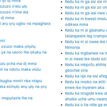
i iyi dị mma
Kedu ka m ga esi sie n
ozuzo n'elu ụlọ
Kedu ka m ga esi zo 
 ozuzo n'ime ala
Kedu ka m ga-esi nwe 
i dị mma
Kedu ka m kwesii imetu 
iri arụ ọrụ ugbo na mpaghara
odikwa mma
Kedu ka m si gbanahu
tatangwere leg cramps
iri
Kedu ka m si nwee ike 
i ozuzo maka ọṅụṅụ
Nimonia
 ya na usoro ihe ọkụkụ na
Kedu ka mgbanwe na n
m si nwee ike idobi ez
lulu ọcha ma dị mma
Kedu ka mkpofu ahihia n
li na ndotu maka olulu
gbochie oria
Kedu ka nje na-esi efeg
gbụgba mmiri nke ntapu
Kedu ka nnoko na etiti
maka ezinụlọ anụ ụlọ na ọrụ
enwe ike inyerem aka
Kedu ka nrugide kwa ub
o mepụtazie ihe na
ahuike uche umu nwan
Kedu ka o ha niile ga e