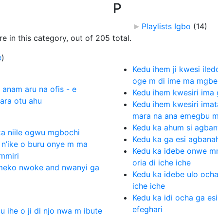
P
Playlists Igbo
‎
(14)
 in this category, out of 205 total.
e
)
Kedu ihem ji kwesi il
oge m di ime ma mgb
 anam aru na ofis - e
Kedu ihem kwesiri ima
ara otu ahu
Kedu ihem kwesiri imat
mara na ana emegbu 
Kedu ka ahum si agban
ka niile ogwu mgbochi
Kedu ka ga esi agbana
n’ike o buru onye m ma
Kedu ka idebe onwe m
mmiri
oria di iche iche
meko nwoke and nwanyi ga
Kedu ka idebe ulo ocha
iche iche
Kedu ka idi ocha ga esi
efeghari
u ihe o ji di njo nwa m ibute