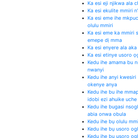
Ka esi eji njikwa ala
Ka esi ekulite mmiri n
Ka esi eme ihe mkp
olulu mmiri
Ka esi eme ka mmiri 
emepe dị mma
Ka esi enyere ala aka
Ka esi etinye usoro 
Kedu ihe amama bu n
nwanyi
Kedu ihe anyi kwesir
okenye anya
Kedu ihe bu ihe mmap
idobi ezi ahuike uche
Kedu ihe bugasi nsog
abia onwa obula
Kedu ihe bụ olulu mm
Kedu ihe bụ usoro og
Kedu ihe bụ usoro ọg