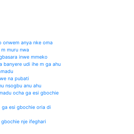
edo onwem anya nke oma
e m muru nwa
 gbasara inwe mmeko
a banyere udi ihe m ga ahu
mmadu
we na pubati
hu nsogbu anu ahu
madu ocha ga esi gbochie
 ga esi gbochie oria di
 gbochie nje ifeghari