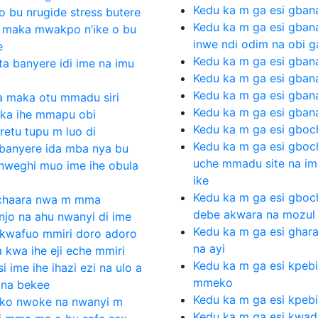
Kedu ka m ga esi gban
 bu nrugide stress butere
Kedu ka m ga esi gbana
a maka mwakpo n’ike o bu
inwe ndi odim na obi g
e
Kedu ka m ga esi gba
ta banyere idi ime na imu
Kedu ka m ga esi gban
Kedu ka m ga esi gbana
ma maka otu mmadu siri
Kedu ka m ga esi gbana
aka ihe mmapu obi
Kedu ka m ga esi gboc
eretu tupu m luo di
Kedu ka m ga esi gboc
 banyere ida mba nya bu
uche mmadu site na i
nweghi muo ime ihe obula
ike
Kedu ka m ga esi gboch
kachaara nwa m mma
debe akwara na mozul 
 njo na ahu nwanyi di ime
Kedu ka m ga esi ghar
i kwafuo mmiri doro adoro
na ayi
 kwa ihe eji eche mmiri
Kedu ka m ga esi kpeb
i ime ihe ihazi ezi na ulo a
mmeko
 na bekee
Kedu ka m ga esi kpeb
eko nwoke na nwanyi m
Kedu ka m ga esi kwado