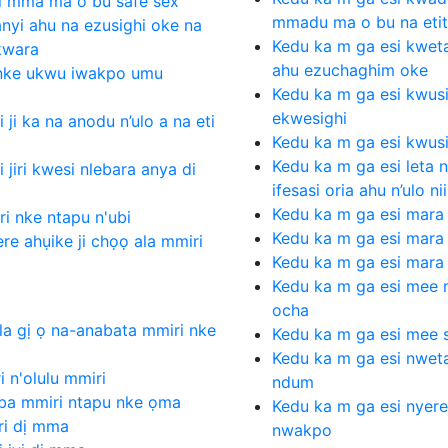
di mma ma o bu safe sex
mmadu ma o bu na etiti
nyi ahu na ezusighi oke na
Kedu ka m ga esi kwet
kwara
ahu ezuchaghim oke
o nke ukwu iwakpo umu
Kedu ka m ga esi kwus
ekwesighi
ji ka na anodu n’ulo a na eti
Kedu ka m ga esi kwus
Kedu ka m ga esi leta 
jiri kwesi nlebara anya di
ifesasi oria ahu n’ulo nii
Kedu ka m ga esi mar
i nke ntapu n'ubi
Kedu ka m ga esi mara
ere ahụike ji chọọ ala mmiri
Kedu ka m ga esi mara 
Kedu ka m ga esi mee 
ocha
la gị ọ na-anabata mmiri nke
Kedu ka m ga esi mee s
Kedu ka m ga esi nweta
 n'olulu mmiri
ndum
gba mmiri ntapu nke ọma
Kedu ka m ga esi nyer
ri dị mma
nwakpo