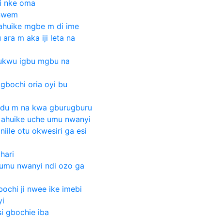
ri nke oma
onwem
ahuike mgbe m di ime
ara m aka iji leta na
 ukwu igbu mgbu na
igbochi oria oyi bu
du m na kwa gburugburu
i ahuike uche umu nwanyi
iile otu okwesiri ga esi
hari
 umu nwanyi ndi ozo ga
ochi ji nwee ike imebi
yi
si gbochie iba