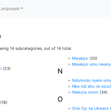
Languages
o
wing 14 subcategories, out of 14 total.
Mwakpo
‎
(20)
Mwakpo umu nwany
i
‎
(23)
N
Ndumodu nyere umu
Nke ndi ahu na ezuc
Nlekọta mmiri
‎
(34)
O
‎
(18)
Oria Oyi na Ukwara 