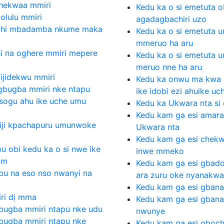
 chekwaa mmiri
Kedu ka o si emetuta
'olulu mmiri
agadagbachiri uzo
uchi mbadamba nkume maka
Kedu ka o si emetuta
mmeruo ha aru
si na oghere mmiri mepere
Kedu ka o si emetuta
meruo nne ha aru
 ijidekwu mmiri
Kedu ka onwu ma kwa 
ọgbụgba mmiri nke ntapu
ike idobi ezi ahuike u
sogu ahu ike uche umu
Kedu ka Ukwara nta si
Kedu kam ga esi amar
i iji kpachapuru umunwoke
Ukwara nta
Kedu kam ga esi che
u obi kedu ka o si nwe ike
inwe mmeko
 m
Kedu kam ga esi gbad
bu na eso nso nwanyi na
ara zuru oke nyanakwa
Kedu kam ga esi gban
iri dị mma
Kedu kam ga esi gbana
bugba mmiri ntapu nke udu
nwunye
bụgba mmiri ntapu nke
Kedu kam ga esi gboch