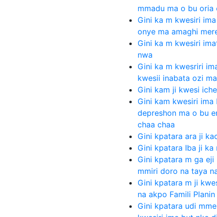
mmadu ma o bu oria o
Gini ka m kwesiri im
onye ma amaghi mer
Gini ka m kwesiri ima
nwa
Gini ka m kwesriri i
kwesii inabata ozi m
Gini kam ji kwesi ich
Gini kam kwesiri ima
depreshon ma o bu e
chaa chaa
Gini kpatara ara ji 
Gini kpatara Iba ji ka
Gini kpatara m ga ej
mmiri doro na taya na
Gini kpatara m ji kwes
na akpo Famili Planin
Gini kpatara udi mm