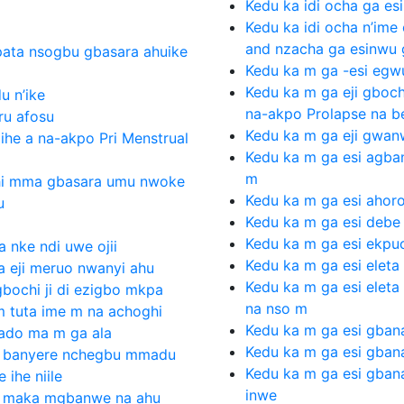
Kedu ka idi ocha ga esi
Kedu ka idi ocha n’im
and nzacha ga esinwu g
kpata nsogbu gbasara ahuike
Kedu ka m ga -esi egw
Kedu ka m ga eji gboc
u n’ike
na-akpo Prolapse na b
ru afosu
Kedu ka m ga eji gwa
ihe a na-akpo Pri Menstrual
Kedu ka m ga esi agb
m
ghi mma gbasara umu nwoke
Kedu ka m ga esi ahoro
u
Kedu ka m ga esi debe
Kedu ka m ga esi ekpu
 nke ndi uwe ojii
Kedu ka m ga esi eleta
 eji meruo nwanyi ahu
Kedu ka m ga esi elet
bochi ji di ezigbo mkpa
na nso m
 tuta ime m na achoghi
Kedu ka m ga esi gban
wado ma m ga ala
Kedu ka m ga esi gban
ma banyere nchegbu mmadu
Kedu ka m ga esi gba
 ihe niile
inwe
ma maka mgbanwe na ahu