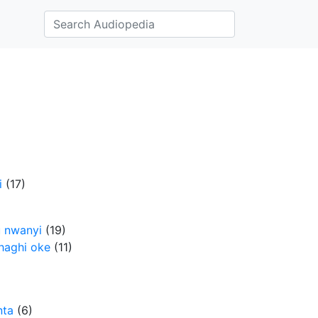
i
‎
(17)
 nwanyi
‎
(19)
haghi oke
‎
(11)
nta
‎
(6)