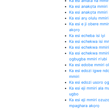
Ka esi amata na mmir
Ka esi anakọta mmiri 
Ka esi anakọta mmiri
Ka esi arụ olulu mmir
Ka esi e ji obere mm
akọrọ
Ka esi echeba isi iyi
Ka esi echekwa isi mm
Ka esi echekwa mmir
Ka esi echekwa mmiri
ọgbụgba mmiri n'ubi
Ka esi edobe mmiri o
Ka esi edozi igwe ndo
mmiri
Ka esi edozi usoro ọ
Ka esi eji mmiri ala 
ugbo
Ka esi eji mmiri ozuz
mpaghara akọrọ