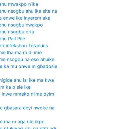
ahu mwakpo n’ike
hu nsogbu ahu ike site na
a enwe ike inyerem aka
nahu nsogbu nwakpo
ahu nsogbu oria
hu Pail Pile
ri infekshon Tetanuus
hie Iba ma m di ime
hie nsogbu na eso ahuike
me ka mu onwe m gbadosie
igide ahu isi ike ma kwa
m ka o sie ike
a inwe mmeko n’ime oyim
ie gbasara enyi nwoke na
ie ma m aga ulo ikpe
 ntukwasi obi na etiti ndi