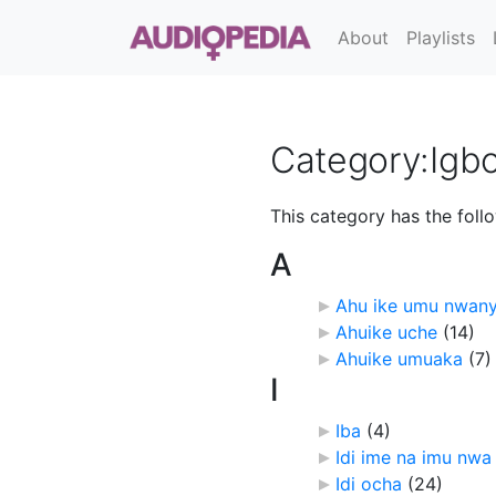
About
Playlists
Category
:
Igb
This category has the follo
A
Ahu ike umu nwany
Ahuike uche
‎
(14)
Ahuike umuaka
‎
(7)
I
Iba
‎
(4)
Idi ime na imu nwa
Idi ocha
‎
(24)