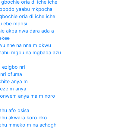
 gbochie oria di iche iche
e obodo yaabu mkpocha
bochie oria di iche iche
u ebe mposi
hie akpa nwa dara ada a
ekee
nwu nne na nna m okwu
anahu mgbu na mgbada azu
 ezigbo nri
 nri ofuma
chite anya m
 eze m anya
a onwem anya ma m noro
ahu afo osisa
ahu akwara koro eko
nahu mmeko m na achoghi