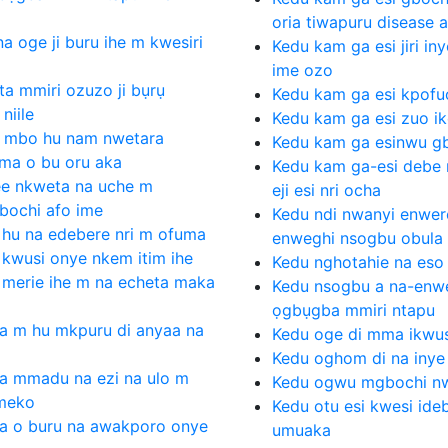
oria tiwapuru disease 
na oge ji buru ihe m kwesiri
Kedu kam ga esi jiri in
ime ozo
ta mmiri ozuzo ji bụrụ
Kedu kam ga esi kpofuo
niile
Kedu kam ga esi zuo ik
a mbo hu nam nwetara
Kedu kam ga esinwu g
ma o bu oru aka
Kedu kam ga-esi debe 
ee nkweta na uche m
eji esi nri ocha
bochi afo ime
Kedu ndi nwanyi enwere
i hu na edebere nri m ofuma
enweghi nsogbu obula
 kwusi onye nkem itim ihe
Kedu nghotahie na es
i merie ihe m na echeta maka
Kedu nsogbu a na-enwe
ọgbụgba mmiri ntapu
a m hu mkpuru di anyaa na
Kedu oge di mma ikwus
Kedu oghom di na inye 
a mmadu na ezi na ulo m
Kedu ogwu mgbochi nw
meko
Kedu otu esi kwesi ide
a o buru na awakporo onye
umuaka