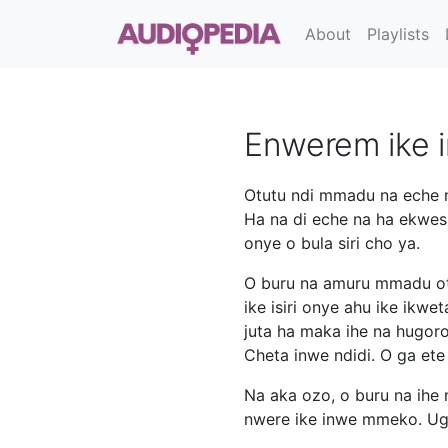
About
Playlists
Enwerem ike 
Otutu ndi mmadu na eche 
Ha na di eche na ha ekwes
onye o bula siri cho ya.
O buru na amuru mmadu otu
ike isiri onye ahu ike ikw
juta ha maka ihe na hugoro
Cheta inwe ndidi. O ga ete
Na aka ozo, o buru na ihe 
nwere ike inwe mmeko. Ugb