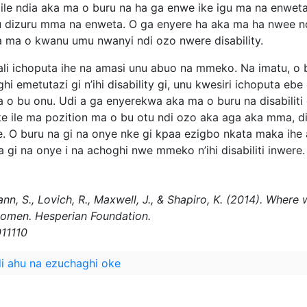
iile ndia aka ma o buru na ha ga enwe ike igu ma na enw
u dizuru mma na enweta. O ga enyere ha aka ma ha nwee n
 ma o kwanu umu nwanyi ndi ozo nwere disability.
ali ichoputa ihe na amasi unu abuo na mmeko. Na imatu, o 
i emetutazi gi n’ihi disability gi, unu kwesiri ichoputa eb
ma o bu onu. Udi a ga enyerekwa aka ma o buru na disabili
e ile ma pozition ma o bu otu ndi ozo aka aga aka mma, di
e. O buru na gi na onye nke gi kpaa ezigbo nkata maka i
a gi na onye i na achoghi nwe mmeko n’ihi disabiliti inwere.
ann, S., Lovich, R., Maxwell, J., & Shapiro, K. (2014). Whe
women. Hesperian Foundation.
011110
i ahu na ezuchaghi oke