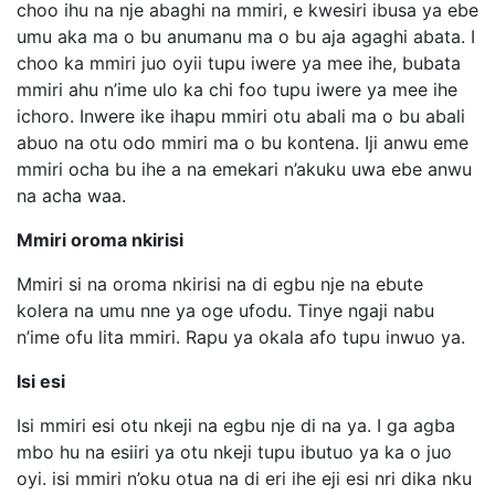
choo ihu na nje abaghi na mmiri, e kwesiri ibusa ya ebe
umu aka ma o bu anumanu ma o bu aja agaghi abata. I
choo ka mmiri juo oyii tupu iwere ya mee ihe, bubata
mmiri ahu n’ime ulo ka chi foo tupu iwere ya mee ihe
ichoro. Inwere ike ihapu mmiri otu abali ma o bu abali
abuo na otu odo mmiri ma o bu kontena. Iji anwu eme
mmiri ocha bu ihe a na emekari n’akuku uwa ebe anwu
na acha waa.
Mmiri oroma nkirisi
Mmiri si na oroma nkirisi na di egbu nje na ebute
kolera na umu nne ya oge ufodu. Tinye ngaji nabu
n’ime ofu lita mmiri. Rapu ya okala afo tupu inwuo ya.
Isi esi
Isi mmiri esi otu nkeji na egbu nje di na ya. I ga agba
mbo hu na esiiri ya otu nkeji tupu ibutuo ya ka o juo
oyi. isi mmiri n’oku otua na di eri ihe eji esi nri dika nku