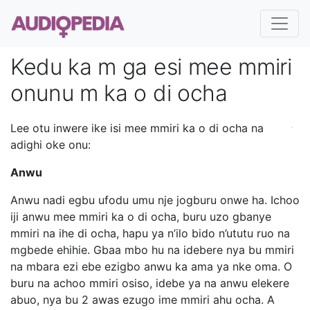
Kedu ka m ga esi mee mmiri
onunu m ka o di ocha
Lee otu inwere ike isi mee mmiri ka o di ocha na
adighi oke onu:
Anwu
Anwu nadi egbu ufodu umu nje jogburu onwe ha. Ichoo
iji anwu mee mmiri ka o di ocha, buru uzo gbanye
mmiri na ihe di ocha, hapu ya n’ilo bido n’ututu ruo na
mgbede ehihie. Gbaa mbo hu na idebere nya bu mmiri
na mbara ezi ebe ezigbo anwu ka ama ya nke oma. O
buru na achoo mmiri osiso, idebe ya na anwu elekere
abuo, nya bu 2 awas ezugo ime mmiri ahu ocha. A