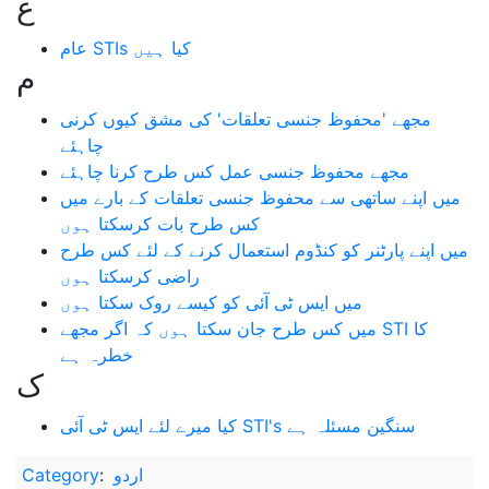
ع
عام STIs کیا ہیں
م
مجھے 'محفوظ جنسی تعلقات' کی مشق کیوں کرنی
چاہئے
مجھے محفوظ جنسی عمل کس طرح کرنا چاہئے
میں اپنے ساتھی سے محفوظ جنسی تعلقات کے بارے میں
کس طرح بات کرسکتا ہوں
میں اپنے پارٹنر کو کنڈوم استعمال کرنے کے لئے کس طرح
راضی کرسکتا ہوں
میں ایس ٹی آئی کو کیسے روک سکتا ہوں
میں کس طرح جان سکتا ہوں کہ اگر مجھے STI کا
خطرہ ہے
ک
کیا میرے لئے ایس ٹی آئی STI's سنگین مسئلہ ہے
اردو
:
Category