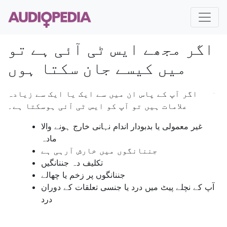
اگر مجھے ایس ٹی آئی ہے تو
میں کیسے جان سکتا ہوں
اگر آپ کے پاس ان میں سے ایک یا ایک سے زیادہ
علامات ہیں تو آپ کو ایس ٹی آئی ہوسکتا ہے۔
غیر معمولی یا بدبودار اندام نہانی خارج ہونے والا
مادہ
جننانگوں میں خارش آرہی ہے
تکلیف دہ جننانگیں
جننانگوں پر زخم یا چھالے
آپ کے نچلے پیٹ میں درد یا جنسی تعلقات کے دوران
درد