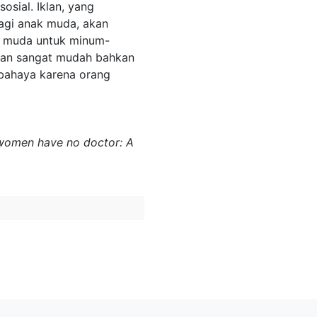
sial. Iklan, yang
agi anak muda, akan
ak muda untuk minum-
ian sangat mudah bahkan
rbahaya karena orang
re women have no doctor: A