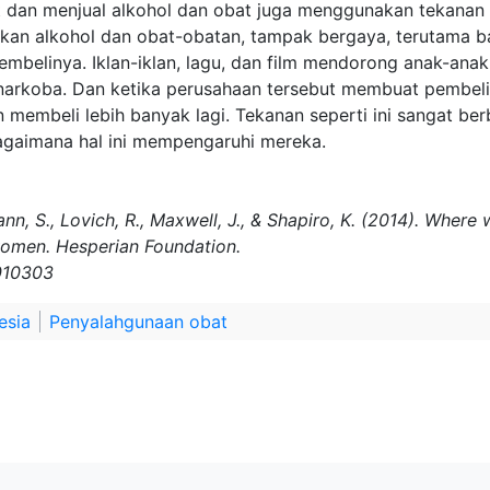
an menjual alkohol dan obat juga menggunakan tekanan so
n alkohol dan obat-obatan, tampak bergaya, terutama b
belinya. Iklan-iklan, lagu, dan film mendorong anak-an
arkoba. Dan ketika perusahaan tersebut membuat pembel
 membeli lebih banyak lagi. Tekanan seperti ini sangat be
agaimana hal ini mempengaruhi mereka.
ann, S., Lovich, R., Maxwell, J., & Shapiro, K. (2014). Whe
women. Hesperian Foundation.
010303
esia
Penyalahgunaan obat