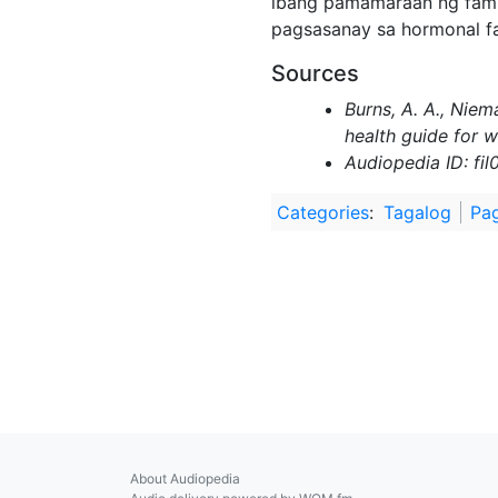
ibang pamamaraan ng fami
pagsasanay sa hormonal fa
Sources
Burns, A. A., Niem
health guide for 
Audiopedia ID: fi
Categories
:
Tagalog
Pa
About Audiopedia