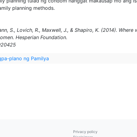
ly planning tulad ng condom hanggat makausap mo ang is
mily planning methods.
ann, S., Lovich, R., Maxwell, J., & Shapiro, K. (2014). Whe
women. Hesperian Foundation.
l020425
gpa-plano ng Pamilya
Privacy policy