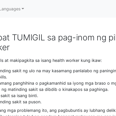
Languages
pat TUMIGIL sa pag-inom ng pi
ker
lls at makipagkita sa isang health worker kung ikaw:
ding sakit ng ulo na may kasamang panlalabo ng paningin
lls.
mang panghihina o pagkamanhid sa iyong mga braso o mga
g matinding sakit sa dibdib o kinakapos sa paghinga.
akit sa isang binti.
ding sakit sa puson.
ang mga problemang ito, ang pagbubuntis ay lubhang deli