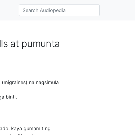
lls at pumunta
 (migraines) na nagsimula
 binti.
kado, kaya gumamit ng