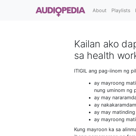
About
Playlists
Kailan ako da
sa health wor
ITIGIL ang pag-iinom ng pi
ay mayroong matin
nung uminom ng pi
ay may nararamda
ay nakakaramdam n
ay may matinding s
ay mayroong matin
Kung mayroon ka sa alinm