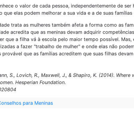
nhece o valor de cada pessoa, independentemente de ser
 que elas podem melhorar a sua vida e a de suas famílias 
de trata as mulheres também afeta a forma como as famíl
ade acredita que as meninas devam adquirir competências,
erer que a filha vá à escola pelo maior tempo possível. M
izadas a fazer "trabalho de mulher" e onde elas não podem
s provável que as famílias acreditem que suas filhas deva
ann, S., Lovich, R., Maxwell, J., & Shapiro, K. (2014). Whe
women. Hesperian Foundation.
t020804
Conselhos para Meninas