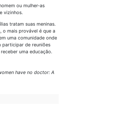
 homem ou mulher-as
e vizinhos.
ias tratam suas meninas.
 o mais provável é que a
as, em uma comunidade onde
 participar de reuniões
m receber uma educação.
re women have no doctor: A