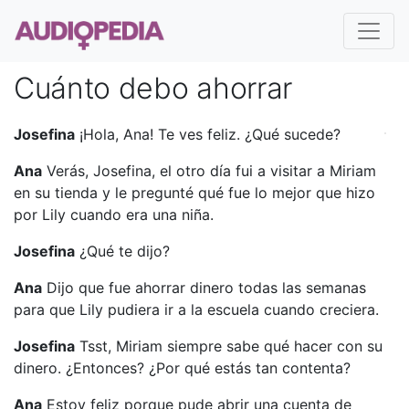
Cuánto debo ahorrar
Josefina
¡Hola, Ana! Te ves feliz. ¿Qué sucede?
Ana
Verás, Josefina, el otro día fui a visitar a Miriam
en su tienda y le pregunté qué fue lo mejor que hizo
por Lily cuando era una niña.
Josefina
¿Qué te dijo?
Ana
Dijo que fue ahorrar dinero todas las semanas
para que Lily pudiera ir a la escuela cuando creciera.
Josefina
Tsst, Miriam siempre sabe qué hacer con su
dinero. ¿Entonces? ¿Por qué estás tan contenta?
Ana
Estoy feliz porque pude abrir una cuenta de