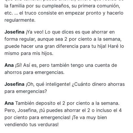
la familia por su cumpleaños, su primera comunión,
etc. ... el truco consiste en empezar pronto y hacerlo
regularmente.
Josefina
¡Ya veo! Lo que dices es que ahorrar en
forma regular, aunque sea 2 por ciento a la semana,
¡puede hacer una gran diferencia para tu hija! Haré lo
mismo para mis hijos.
Ana
¡Sí! Así es, pero también tengo una cuenta de
ahorros para emergencias.
Josefina
¡Oh, qué inteligente! ¿Cuánto dinero ahorras
para emergencias?
Ana
También deposito el 2 por ciento a la semana.
Pero, Josefina, ¡tú puedes ahorrar el 2 o incluso el 4
por ciento para emergencias! ¡Te va muy bien
vendiendo tus verduras!