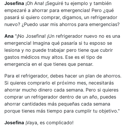
Josefina
¡Oh Ana! ¡Seguiré tu ejemplo y también
empezaré a ahorrar para emergencias! Pero ¿qué
pasará si quiero comprar, digamos, un refrigerador
nuevo? ¿Puedo usar mis ahorros para emergencias?
Ana
"¡No Josefina! ¡Un refrigerador nuevo no es una
emergencia! Imagina qué pasaría si tu esposo se
lesiona y no puede trabajar pero tiene que cubrir
gastos médicos muy altos. Ese es el tipo de
emergencia en el que tienes que pensar.
Para el refrigerador, debes hacer un plan de ahorros.
Si quieres comprarlo el próximo mes, necesitarás
ahorrar mucho dinero cada semana. Pero si quieres
comprar un refrigerador dentro de un año, puedes
ahorrar cantidades más pequeñas cada semana
porque tienes más tiempo para cumplir tu objetivo."
Josefina
¡Vaya, es complicado!