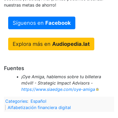
nuestras metas de ahorro!
Síguenos en
Facebook
Explora más en
Audiopedia.lat
Fuentes
¡Oye Amiga, hablemos sobre tu billetera
móvil! - Strategic Impact Advisors -
https://www.siaedge.com/oye-amiga
Categories
:
Español
Alfabetización financiera digital