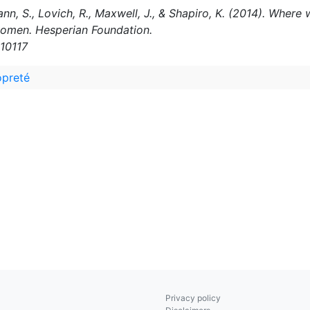
ann, S., Lovich, R., Maxwell, J., & Shapiro, K. (2014). Whe
women. Hesperian Foundation.
010117
opreté
Privacy policy