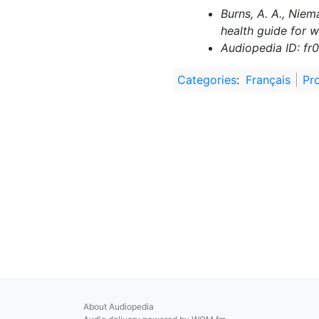
Burns, A. A., Niem
health guide for 
Audiopedia ID: fr
Categories
:
Français
Pr
About Audiopedia