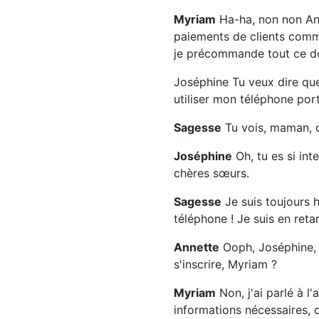
Myriam
Ha-ha, non non Anne
paiements de clients comme
je précommande tout ce don
Joséphine Tu veux dire que
utiliser mon téléphone port
Sagesse
Tu vois, maman, c'
Joséphine
Oh, tu es si int
chères sœurs.
Sagesse
Je suis toujours h
téléphone ! Je suis en retar
Annette
Ooph, Joséphine, t
s'inscrire, Myriam ?
Myriam
Non, j'ai parlé à 
informations nécessaires, 