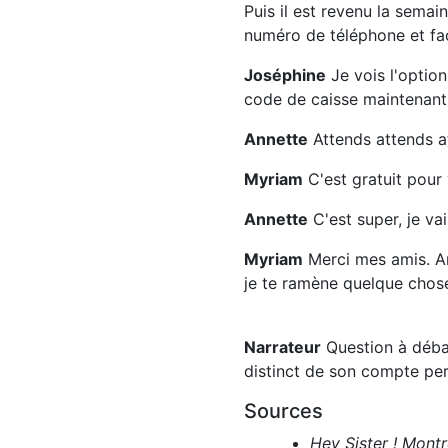
Puis il est revenu la sema
numéro de téléphone et faci
Joséphine
Je vois l'optio
code de caisse maintenant e
Annette
Attends attends a
Myriam
C'est gratuit pour
Annette
C'est super, je va
Myriam
Merci mes amis. Ann
je te ramène quelque chose
Narrateur
Question à débat
distinct de son compte pe
Sources
Hey Sister ! Montr