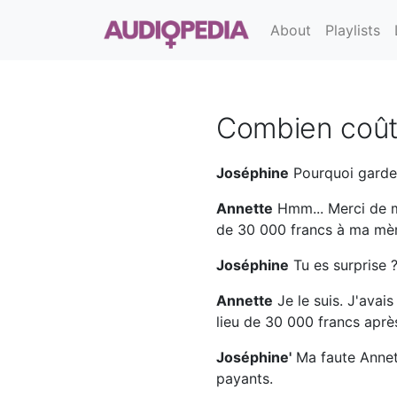
About
Playlists
Combien coûte
Joséphine
Pourquoi gardes
Annette
Hmm... Merci de m
de 30 000 francs à ma mère 
Joséphine
Tu es surprise 
Annette
Je le suis. J'avai
lieu de 30 000 francs aprè
Joséphine'
Ma faute Annett
payants.