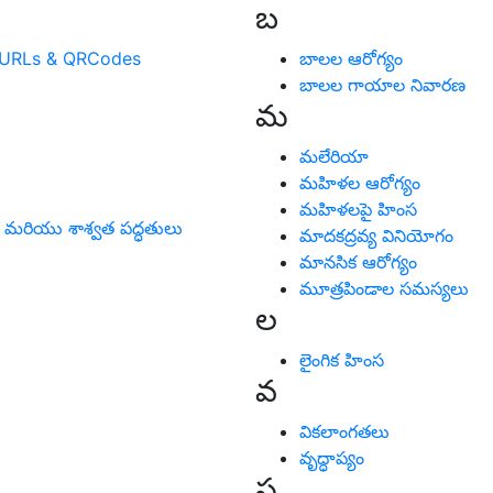
బ
ortURLs & QRCodes
బాలల ఆరోగ్యం
బాలల గాయాల నివారణ
మ
మలేరియా
మహిళల ఆరోగ్యం
మహిళలపై హింస
 మరియు శాశ్వత పద్ధతులు
మాదకద్రవ్య వినియోగం
మానసిక ఆరోగ్యం
మూత్రపిండాల సమస్యలు
ల
లైంగిక హింస
వ
వికలాంగతలు
వృద్ధాప్యం
స