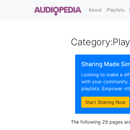
About
Playlists
Category
:
Play
Sharing Made Si
Looking to make a dif
with your community.
playlists. Empower oth
Start Sharing Now
The following 29 pages are 