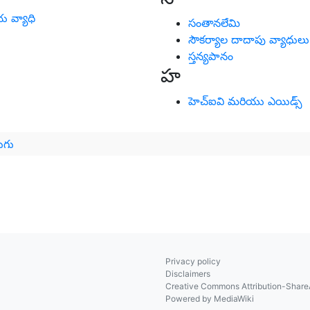
 వ్యాధి
సంతానలేమి
సౌకర్యాల దాదాపు వ్యాధులు
స్తన్యపానం
హ
హెచ్ఐవి మరియు ఎయిడ్స్
ుగు
Privacy policy
Disclaimers
Creative Commons Attribution-ShareA
Powered by MediaWiki