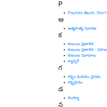
P
Playlists తెలుగు: Sh
ఆ
ఆత్మహత్య నివారణ
క
కుటుంబ ప్రణాళిక
కుటుంబ ప్రణాళిక - సహజ
కుటుంబ వివాదాలు
క్యాన్సర్
గ
గర్భం మరియు ప్రసవం
గర్భస్రావం
డ
డెంగ్యూ
న