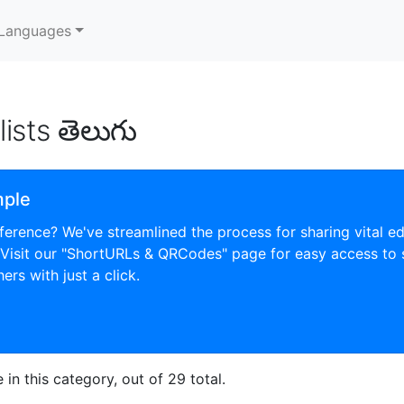
Languages
lists తెలుగు
mple
ference? We've streamlined the process for sharing vital e
 Visit our "ShortURLs & QRCodes" page for easy access to
ers with just a click.
in this category, out of 29 total.