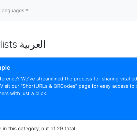
Languages
Playlists العربية
mple
ference? We've streamlined the process for sharing vital e
 Visit our "ShortURLs & QRCodes" page for easy access to
ers with just a click.
in this category, out of 29 total.