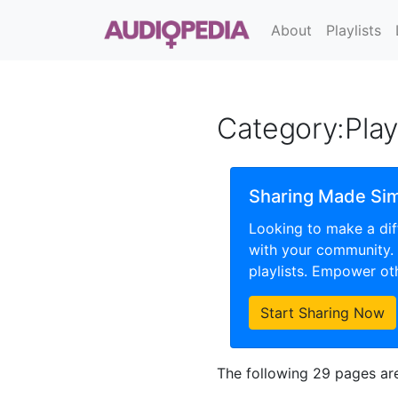
About
Playlists
Category
:
Sharing Made Si
Looking to make a dif
with your community.
playlists. Empower oth
Start Sharing Now
The following 29 pages are 