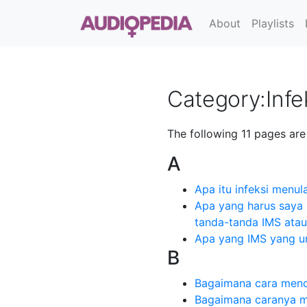
About
Playlists
Category
:
Infe
The following 11 pages are i
A
Apa itu infeksi menul
Apa yang harus saya l
tanda-tanda IMS atau
Apa yang IMS yang u
B
Bagaimana cara men
Bagaimana caranya m