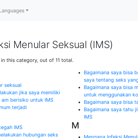
Languages
ksi Menular Seksual (IMS)
n this category, out of 11 total.
Bagaimana saya bisa b
saya tentang seks yan
ar seksual
Bagaimana saya bisa 
akukan jika saya memiliki
untuk menggunakan k
 am berisiko untuk IMS
Bagaimana saya bisa ta
mum terjadi
Bagaimana saya tahu ji
IMS
M
cegah IMS
elakukan hubungan seks
Mengapa Infeksi Menul