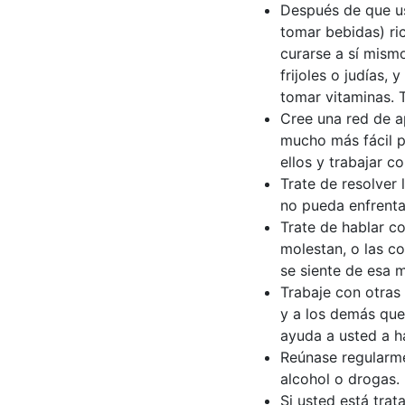
Después de que us
tomar bebidas) ric
curarse a sí mismo
frijoles o judías,
tomar vitaminas. 
Cree una red de a
mucho más fácil p
ellos y trabajar c
Trate de resolver
no pueda enfrentar
Trate de hablar c
molestan, o las c
se siente de esa 
Trabaje con otras
y a los demás que
ayuda a usted a h
Reúnase regularme
alcohol o drogas.
Si usted está trat