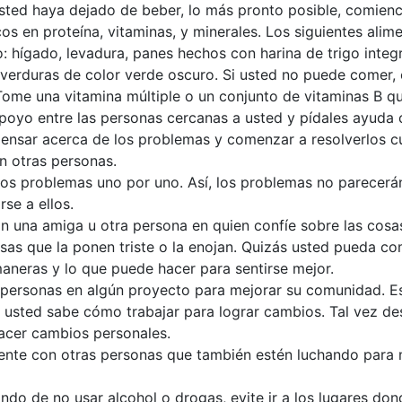
ted haya dejado de beber, lo más pronto posible, comienc
os en proteína, vitaminas, y minerales. Los siguientes ali
: hígado, levadura, panes hechos con harina de trigo integr
 y verduras de color verde oscuro. Si usted no puede comer,
Tome una vitamina múltiple o un conjunto de vitaminas B qu
poyo entre las personas cercanas a usted y pídales ayuda 
ensar acerca de los problemas y comenzar a resolverlos 
on otras personas.
 los problemas uno por uno. Así, los problemas no parecer
se a ellos.
on una amiga u otra persona en quien confíe sobre las cosa
osas que la ponen triste o la enojan. Quizás usted pueda c
maneras y lo que puede hacer para sentirse mejor.
 personas en algún proyecto para mejorar su comunidad. E
 usted sabe cómo trabajar para lograr cambios. Tal vez de
acer cambios personales.
nte con otras personas que también estén luchando para m
ando de no usar alcohol o drogas, evite ir a los lugares don