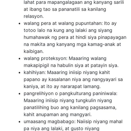
lahat para mapangalagaan ang kanyang sarili
at ibang tao sa pananatili sa kanilang
relasyon.
walang pera at walang pupuntahan: Ito ay
totoo lalo na kung ang lalaki ang siyang
humahawak ng pera at hindi siya pinapayagan
na makita ang kanyang mga kamag-anak at
kaibigan.
walang proteksyon: Maaaring walang
makapipigil na habulin siya at patayin siya.
kahihiyan: Maaaring iniisip niyang kahit
papano ay kasalanan niya ang nangyayari sa
kaniya, at ito ay nararapat lamang.
pangrelihiyon o pangkulturang paniniwala:
Maaaring iniisip niyang tungkulin niyang
panatilihing buo ang kanilang pagsasama,
kahit anupaman ang mangyari.
umaasang magbabago: Naiisip niyang mahal
pa niya ang lalaki, at gusto niyang