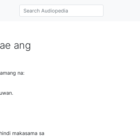
bae ang
lamang na:
buwan.
 hindi makasama sa