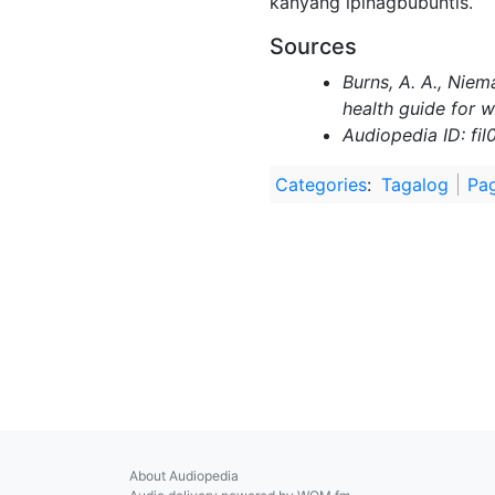
kanyang ipinagbubuntis.
Sources
Burns, A. A., Niem
health guide for 
Audiopedia ID: fil
Categories
:
Tagalog
Pag
About Audiopedia