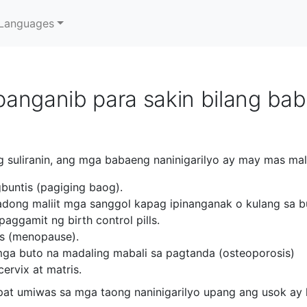
Languages
anganib para sakin bilang ba
g suliranin, ang mga babaeng naninigarilyo ay may mas ma
untis (pagiging baog).
dong maliit mga sanggol kapag ipinanganak o kulang sa 
aggamit ng birth control pills.
 (menopause).
ga buto na madaling mabali sa pagtanda (osteoporosis)
ervix at matris.
pat umiwas sa mga taong naninigarilyo upang ang usok ay