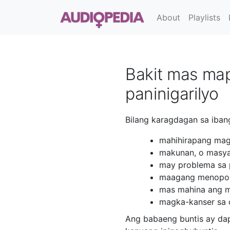
About
Playlists
Bakit mas map
paninigarilyo
Bilang karagdagan sa iban
mahihirapang magb
makunan, o masya
may problema sa p
maagang menopos
mas mahina ang m
magka-kanser sa c
Ang babaeng buntis ay da