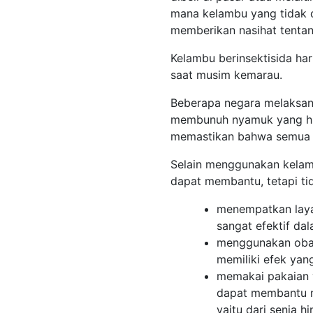
mana kelambu yang tidak d
memberikan nasihat tentan
Kelambu berinsektisida ha
saat musim kemarau.
Beberapa negara melaksan
membunuh nyamuk yang hin
memastikan bahwa semua 
Selain menggunakan kelambu
dapat membantu, tetapi ti
menempatkan layar
sangat efektif da
menggunakan obat
memiliki efek yan
memakai pakaian y
dapat membantu me
yaitu dari senja hi