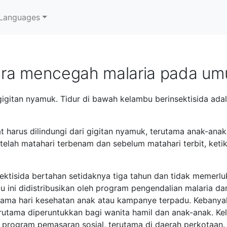
Languages
ra mencegah malaria pada u
 gigitan nyamuk. Tidur di bawah kelambu berinsektisida adal
harus dilindungi dari gigitan nyamuk, terutama anak-anak
etelah matahari terbenam dan sebelum matahari terbit, ket
ektisida bertahan setidaknya tiga tahun dan tidak memerl
u ini didistribusikan oleh program pengendalian malaria da
selama hari kesehatan anak atau kampanye terpadu. Kebany
terutama diperuntukkan bagi wanita hamil dan anak-anak. Ke
ui program pemasaran sosial, terutama di daerah perkotaan