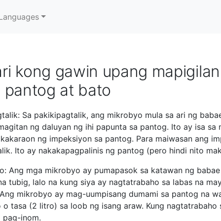
Languages
ri kong gawin upang mapigilan
 pantog at bato
alik: Sa pakikipagtalik, ang mikrobyo mula sa ari ng baba
agitan ng daluyan ng ihi papunta sa pantog. Ito ay isa sa
kakaraon ng impeksiyon sa pantog. Para maiwasan ang imp
ik. Ito ay nakakapagpalinis ng pantog (pero hindi nito mak
o: Ang mga mikrobyo ay pumapasok sa katawan ng babae 
a tubig, lalo na kung siya ay nagtatrabaho sa labas na ma
 Ang mikrobyo ay mag-uumpisang dumami sa pantog na wa
o tasa (2 litro) sa loob ng isang araw. Kung nagtatrabaho 
 pag-inom.