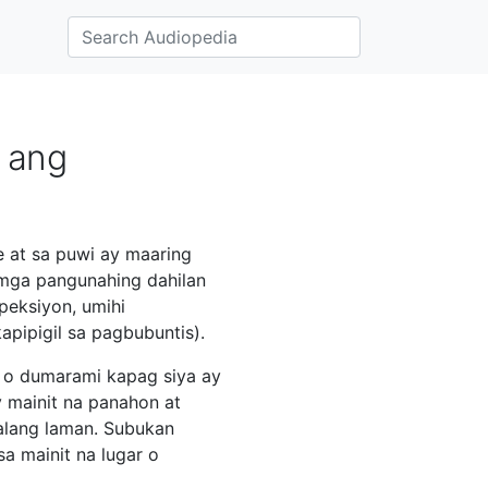
 ang
e at sa puwi ay maaring
 mga pangunahing dahilan
eksiyon, umihi
apipigil sa pagbubuntis).
o dumarami kapag siya ay
y mainit na panahon at
lang laman. Subukan
sa mainit na lugar o