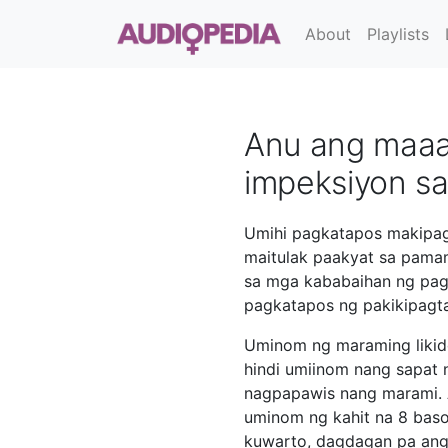
About
Playlists
Anu ang maaa
impeksiyon sa
Umihi pagkatapos makipagt
maitulak paakyat sa pamam
sa mga kababaihan ng pag
pagkatapos ng pakikipagtal
Uminom ng maraming likid
hindi umiinom nang sapat n
nagpapawis nang marami.
uminom ng kahit na 8 baso 
kuwarto, dagdagan pa ang