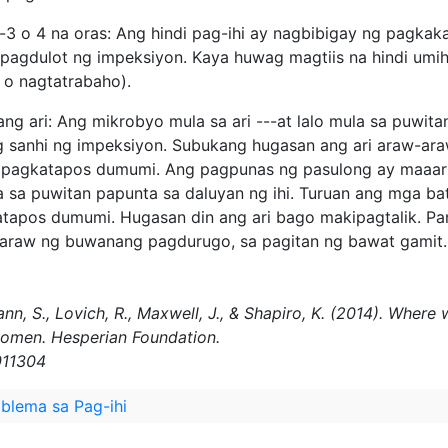
-3 o 4 na oras: Ang hindi pag-ihi ay nagbibigay ng pagkak
agdulot ng impeksiyon. Kaya huwag magtiis na hindi umih
 o nagtatrabaho).
s ang ari: Ang mikrobyo mula sa ari ---at lalo mula sa puwi
ng sanhi ng impeksiyon. Subukang hugasan ang ari araw-ara
d, pagkatapos dumumi. Ang pagpunas ng pasulong ay maaar
 sa puwitan papunta sa daluyan ng ihi. Turuan ang mga b
apos dumumi. Hugasan din ang ari bago makipagtalik. Panat
 araw ng buwanang pagdurugo, sa pagitan ng bawat gamit.
ann, S., Lovich, R., Maxwell, J., & Shapiro, K. (2014). Whe
women. Hesperian Foundation.
011304
blema sa Pag-ihi