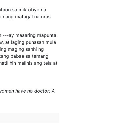
ataon sa mikrobyo na
i nang matagal na oras
tan ---ay maaaring mapunta
w, at laging punasan mula
ing maging sanhi ng
atang babae sa tamang
ilihin malinis ang tela at
re women have no doctor: A