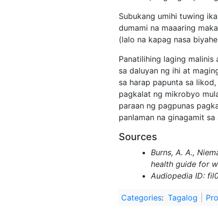
Subukang umihi tuwing ika
dumami na maaaring makap
(lalo na kapag nasa biyahe
Panatilihing laging malini
sa daluyan ng ihi at magi
sa harap papunta sa liko
pagkalat ng mikrobyo mula
paraan ng pagpunas pagkat
panlaman na ginagamit sa
Sources
Burns, A. A., Niem
health guide for 
Audiopedia ID: fil
Categories
:
Tagalog
Pro