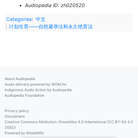
Audiopedia ID: zh020520
Categories
:
中文
计划生育——自然避孕法和永久绝育法
About Audiopedia
Audio delivery powered by WOM.fm
Indigenous Audio Action by Audiopedia
Audiopedia Foundation
Privacy policy
Disclaimers
Creative Commons Attribution-ShareAlike 4.0 International (CC BY-SA 4.0
DEED)
Powered by MediaWiki