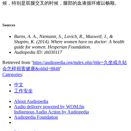
候，特别是双腿交叉的时候，腿部的血液循环难以畅顺。
Sources
Burns, A. A., Niemann, S., Lovich, R., Maxwell, J., &
Shapiro, K. (2014). Where women have no doctor: A health
guide for women. Hesperian Foundation.
Audiopedia ID: zh030117
Retrieved from ‘
https://audiopedia.org/index.php?title=久坐或久站
会怎样损害健康&oldid=8848
’
Categories
:
中文
工作安全
About Audiopedia
Audio delivery powered by WOM.fm
Indigenous Audio Action by Audiopedia
Audiopedia Foundation