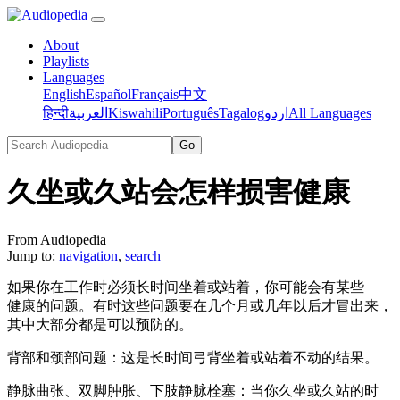
About
Playlists
Languages
English
Español
Français
中文
हिन्दी
العربية
Kiswahili
Português
Tagalog
اردو
All Languages
久坐或久站会怎样损害健康
From Audiopedia
Jump to:
navigation
,
search
如果你在工作时必须长时间坐着或站着，你可能会有某些
健康的问题。有时这些问题要在几个月或几年以后才冒出来，
其中大部分都是可以预防的。
背部和颈部问题：这是长时间弓背坐着或站着不动的结果。
静脉曲张、双脚肿胀、下肢静脉栓塞：当你久坐或久站的时