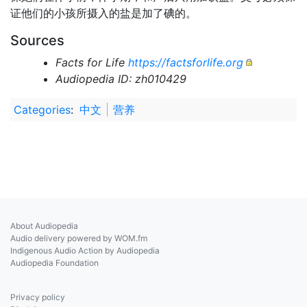
证他们的小孩所摄入的盐是加了碘的。
Sources
Facts for Life
https://factsforlife.org
Audiopedia ID: zh010429
Categories
:
中文
营养
About Audiopedia
Audio delivery powered by WOM.fm
Indigenous Audio Action by Audiopedia
Audiopedia Foundation
Privacy policy