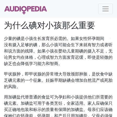
为什么碘对小孩那么重要
少量的碘是小孩生长发育所必需的。如果女性怀孕期间
没有摄入足够的碘，那么小孩可能会生下来就有智力或者听
和说方面的残障。如果小孩在婴幼儿童期碘的摄入不足，无
论男女均在体格，心理或智力方面发育迟缓，即使是轻微的
缺乏也会降低学习能力和智商。
甲状腺肿，即甲状腺的异常增大导致颈部肿胀，是饮食中缺
乏碘元素的一个征象。妊娠早期缺碘会增加自然流产或死胎
的风险。
用加碘盐代替普通的食盐可为孕妇和小孩提供他们所需要的
碘元素。加碘盐可用于各类烹饪，全家适用。家人应确保只
买正确地包装和标示的质量有保障的加碘盐。母亲们应该确
保她们在怀孕前，怀孕期，和产后只用加碘盐。父母必须保