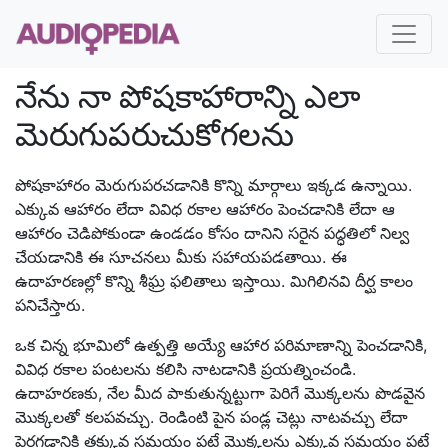
నేను నా పోషకాహారాన్ని ఎలా
మెరుగుపరుచుకోగలను
పోషకాహారం మెరుగుపరచడానికి కొన్ని మార్గాలు ఇక్కడ ఉన్నాయి.
ఎక్కువ ఆహారం లేదా వివిధ రకాల ఆహారం పెంచడానికి లేదా ఆ
ఆహారం చెడిపోకుండా ఉండడం కోసం దానిని సరైన పద్ధతిలో నిల్వ
చేయడానికి ఈ సూచనలు మీకు సహాయపడతాయి. ఈ
ఉదాహరణల్లో కొన్ని శీఘ్ర ఫలితాలు ఇస్తాయి. మిగిలినవి దీర్ఘ కాలం
పనిచేస్తారు.
ఒక చిన్న భూమిలో ఉత్పత్తి అయ్యే ఆహార పరిమాణాన్ని పెంచడానికి,
వివిధ రకాల పంటలను కలిసి నాటడానికి ప్రయత్నించండి.
ఉదాహరణకు, నేల మీద పాకుతున్నట్టుగా పెరిగే మొక్కలను పొడవైన
మొక్కలతో కలపవచ్చు. రెండింటి పైన పండ్ల చెట్లు నాటవచ్చు లేదా
పెరగడానికి తక్కువ సమయం పట్టే మొక్కలను ఎక్కువ సమయం పట్టే