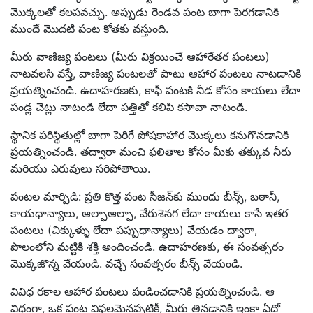
మొక్కలతో కలపవచ్చు. అప్పుడు రెండవ పంట బాగా పెరగడానికి
ముందే మొదటి పంట కోతకు వస్తుంది.
మీరు వాణిజ్య పంటలు (మీరు విక్రయించే ఆహారేతర పంటలు)
నాటవలసి వస్తే, వాణిజ్య పంటలతో పాటు ఆహార పంటలు నాటడానికి
ప్రయత్నించండి. ఉదాహరణకు, కాఫీ పంటకి నీడ కోసం కాయలు లేదా
పండ్ల చెట్లు నాటండి లేదా పత్తితో కలిపి కసావా నాటండి.
స్థానిక పరిస్థితుల్లో బాగా పెరిగే పోషకాహార మొక్కలు కనుగొనడానికి
ప్రయత్నించండి. తద్వారా మంచి ఫలితాల కోసం మీకు తక్కువ నీరు
మరియు ఎరువులు సరిపోతాయి.
పంటల మార్పిడి: ప్రతి కొత్త పంట సీజన్‌కు ముందు బీన్స్, బఠానీ,
కాయధాన్యాలు, ఆల్ఫాఆల్ఫా, వేరుశెనగ లేదా కాయలు కాసే ఇతర
పంటలు (చిక్కుళ్ళు లేదా పప్పుధాన్యాలు) వేయడం ద్వారా,
పొలంలోని మట్టికి శక్తి అందించండి. ఉదాహరణకు, ఈ సంవత్సరం
మొక్కజొన్న వేయండి. వచ్చే సంవత్సరం బీన్స్ వేయండి.
వివిధ రకాల ఆహార పంటలు పండించడానికి ప్రయత్నించండి. ఆ
విధంగా, ఒక పంట విఫలమైనప్పటికీ, మీరు తినడానికి ఇంకా ఏదో