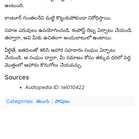
ఉంటుంది.
కాంటూర్ గుంతలనేవి మట్టి కొట్టుకుపోకుండా నిరోధిస్తాయి.
సహజ ఎరువులు ఉపయోగించండి. కంపోస్ట్ దిబ్బ ఏర్పాటు చేయండి.
తద్వారా, అవి మీకు ఉచితంగా అందుబాటులో ఉంటాయి.
వీలైతే, ఇతరులతో కలిసి ఆహార సహకారం సంఘం ఏర్పాటు
చేయండి. ఆ సంఘం ద్వారా, మీ సమాజం కోసం తక్కువ ధరలో పెద్ద
మొత్తంలో ఆహారం కొనుగోలు చేయవచ్చు.
Sources
Audiopedia ID: tel010422
Categories
:
తెలుగు
పోషణం