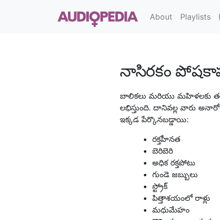
About
Playlists
నాసిరకం పోషకా
బాలికలు మరియు మహిళలకు తరచ
లభిస్తుంది. దానివల్ల వారు అనా
ఇక్కడ పేర్కొనబడ్డాయి:
రక్తహీనత
బెరిబెరి
అధిక రక్తపోటు
గుండె జబ్బులు
స్ట్రోక్
పిత్తాశయంలో రాళ్లు
మధుమేహం