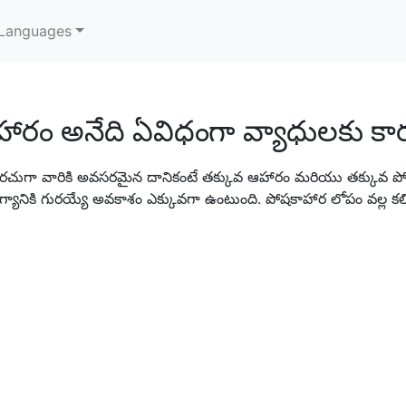
Languages
హారం అనేది ఏవిధంగా వ్యాధులకు 
ుగా వారికి అవసరమైన దానికంటే తక్కువ ఆహారం మరియు తక్కువ ప
రోగ్యానికి గురయ్యే అవకాశం ఎక్కువగా ఉంటుంది. పోషకాహార లోపం వల్ల కల