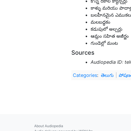
కొన్ని రకాల క్యాన్సర్లు
కాళ్ళు మరియు పాదాల్లో
బలహీనమైన ఎముకల
మలబద్ధకం
కడుపులో అల్సర్లు
ఆమ్లం సహిత అజీర్ణం
గుండెల్లో మంట
Sources
Audiopedia ID: te
Categories
:
తెలుగు
పోషణ
About Audiopedia