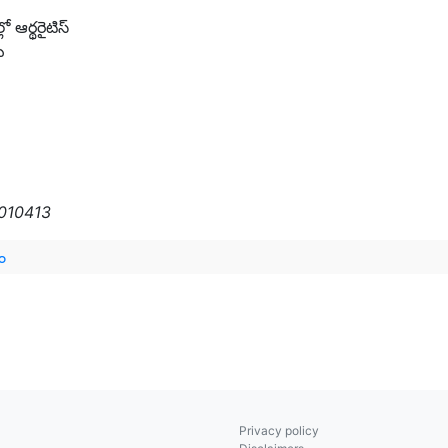
 ఆర్థరైటిస్
ు
l010413
ం
Privacy policy