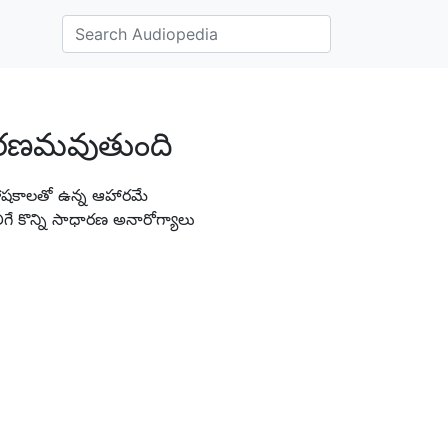
కారణమవుతుంది
ోషకాలతో ఉన్న ఆహారమే
ిగే కొన్ని సాధారణ అనారోగ్యాలు