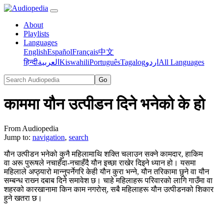
About
Playlists
Languages
English
Español
Français
中文
हिन्दी
العربية
Kiswahili
Português
Tagalog
اردو
All Languages
काममा यौन उत्पीडन दिने भनेको के हो
From Audiopedia
Jump to:
navigation
,
search
यौन उत्पीडन भनेको कुनै महिलामाथि शक्ति चलाउन सक्ने कामदार, हाकिम
वा अरू पुरूषले नचाहँदा-नचाहँदै यौन इच्छा राखेर दिइने ध्यान हो। यसमा
महिलाले अप्ठ्यारो मान्‍नुपर्नेगरि केही यौन कुरा भन्‍ने, यौन तरिकामा छुने वा यौन
सम्बन्ध राख्‍न दबाब दिने समावेश छ। चाहे महिलाहरू परिवारको लागि गाउँमा वा
शहरको कारखानामा किन काम नगरोस्, सबै महिलाहरू यौन उत्पीडनको शिकार
हुने खतरा छ।