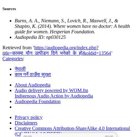
Sources
Burns, A. A., Niemann, S., Lovich, R., Maxwell, J., &
Shapiro, K. (2014). Where women have no doctor: A health
guide for women. Hesperian Foundation.
Audiopedia ID: np030125
Retrieved from ‘
https://audiopedia.org/index.php?
title=काममा_यौन_उत्पीडन_दिने_भनेको_के_हो&oldid=13564
’
Categories
:
नेपाली
काम गर्ने ठाउँमा सुरक्षा
About Audiopedia
Audio delivery powered by WOM.fm
Indigenous Audio Action by Audiopedia
Audiopedia Foundation
Privacy policy
Disclaimers
Creative Commons Attribution-ShareAlike 4.0 International
(CC BY-SA 4.0 DEED)