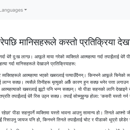
Languages
ेपछि मानिसहरूले कस्तो प्रतिक्रिया देखाउ
 गर्दा धेरै दु:ख लाग्छ। आफूले माया गरेको व्यक्तिले आत्महत्या गर्दा तपाईंलाई धेरै 
्या गर्दा मानिसहरूले देखाउने प्रतिक्रियाहरू:
प्रै व्यक्तिहरूले आत्महत्या भएको खबरलाई पत्याउँदैनन्। किनभने आफूले चिनेको व्य
ाग्‍न सक्छ। त्यसैले तिनीहरू मृत्युको अर्कै कारण हुन सक्छ भनेर पत्ता लगाउन खोज
त्महत्याको खबरलाई झूटो पनि भन्‍न सक्छन्। यो पीडा सहनको लागि देखाइने सा
क्तिप्रति तपाईंलाई धेरै रिस उठ्न सक्छ। तपाईं सोच्‍नुहुन्छ होला: 'कसरी यस्तो गर
रहेछ!' पीडा सहनुपर्ने व्यक्तिमा यस्तो भावना आउनु सामान्य हो। तिनले आफ्नो जीव
ा तपाईं रिसाउनु जायज पनि हो, किनभने तिनले तपाईंलाई चोट र पीडाको थुप्रो छोडे