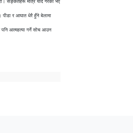
 हो। सङ्केतहरू मात्र याद गरेको भए
पीडा र आघात धेरै हुँने बेलामा
ई पनि आत्महत्या गर्ने सोच आउन