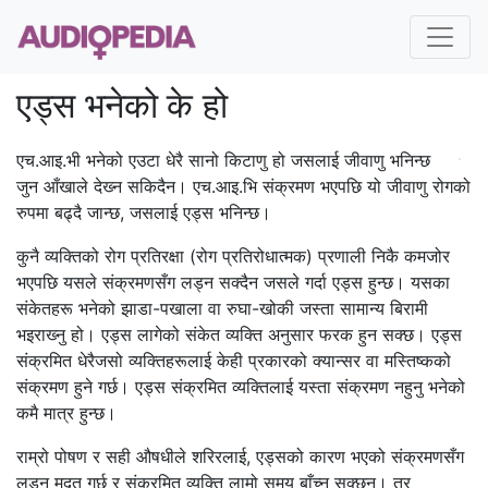
एड्स भनेको के हो
एच.आइ.भी भनेको एउटा धेरै सानो किटाणु हो जसलाई जीवाणु भनिन्छ
जुन आँखाले देख्‍न सकिदैन। एच.आइ.भि संक्रमण भएपछि यो जीवाणु रोगको
रुपमा बढ्दै जान्छ, जसलाई एड्स भनिन्छ।
कुनै व्यक्तिको रोग प्रतिरक्षा (रोग प्रतिरोधात्मक) प्रणाली निकै कमजोर
भएपछि यसले संक्रमणसँग लड्न सक्दैन जसले गर्दा एड्स हुन्छ। यसका
संकेतहरू भनेको झाडा-पखाला वा रुघा-खोकी जस्ता सामान्य बिरामी
भइराख्‍नु हो। एड्स लागेको संकेत व्यक्ति अनुसार फरक हुन सक्छ। एड्स
संक्रमित धेरैजसो व्यक्तिहरूलाई केही प्रकारको क्यान्सर वा मस्तिष्कको
संक्रमण हुने गर्छ। एड्स संक्रमित व्यक्तिलाई यस्ता संक्रमण नहुनु भनेको
कमै मात्र हुन्छ।
राम्रो पोषण र सही औषधीले शरिरलाई, एड्सको कारण भएको संक्रमणसँग
लड्न मदत गर्छ र संक्रमित व्यक्ति लामो समय बाँच्‍न सक्छन्। तर