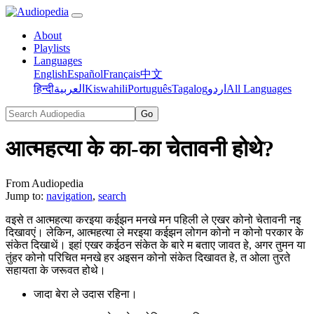
About
Playlists
Languages
English
Español
Français
中文
हिन्दी
العربية
Kiswahili
Português
Tagalog
اردو
All Languages
आत्महत्या के का-का चेतावनी होथे?
From Audiopedia
Jump to:
navigation
,
search
वइसे त आत्महत्या करइया कईझन मनखे मन पहिली ले एखर कोनो चेतावनी नइ
दिखावएं। लेकिन, आत्महत्या ले मरइया कईझन लोगन कोनो न कोनो परकार के
संकेत दिखाथें। इहां एखर कईठन संकेत के बारे म बताए जावत हे, अगर तुमन या
तुंहर कोनो परिचित मनखे हर अइसन कोनो संकेत दिखावत हे, त ओला तुरते
सहायता के जरूवत होथे।
जादा बेरा ले उदास रहिना।