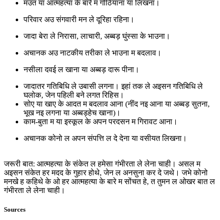
मउत या आत्महत्या के बारे म गोठियाना या लिखना।
परिवार अउ संगवारी मन ले दूरिहा रहिना।
जादा बेरा ले निरासा, लाचारी, अब्बड़ घुंस्सा के भाउना।
अचानक अउ नाटकीय तरीका ले भाउना म बदलाव।
नसीला दवई ल खाना या अब्बड़ दारू पीना।
जादातर गतिबिधि ले उबासी लगना। इहां तक ले अइसन गतिबिधि ले
घलोक, जेन पहिली बने लगत रिहिस।
सोए या खाए के आदत म बदलाव आना (नींद नइ आना या अब्बड़ सुतना,
भूख नइ लगना या अब्बड़हेच खाना)।
काम-बुता म या इस्कूल के अपन परदसन म गिरावट आना।
अचानक कोनो ल अपन संपत्ति ल दे देना या वसीयत लिखना।
जरूरी बात: आत्महत्या के संकेत ल हमेसा गंभीरता ले लेना चाही। असल म
अइसन संकेत हर मदद के गुहार होथे, जेन ल अनसुना कर दे जथे। जभे कोनो
मनखे ह कहिथे के ओ हर आत्महत्या के बारे म सोंचत हे, त तुमन ल ओखर बात ल
गंभीरता ले लेना चाही।
Sources