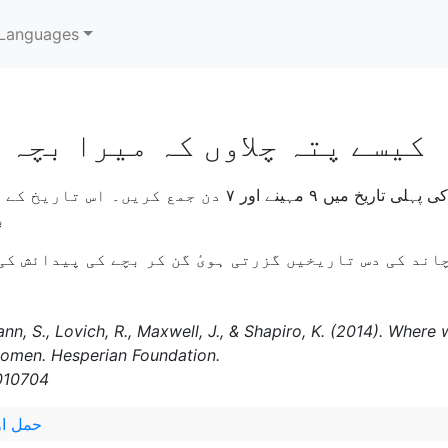
Languages
کيسے پتہ چلاوں کہ ميرا بچہ 
آخری دفع مہانہ خون بہنے کی پہلی تاريخ ميں ۹ مہينے اور ۷
ب
ann, S., Lovich, R., Maxwell, J., & Shapiro, K. (2014). Whe
women. Hesperian Foundation.
010704
حمل ا