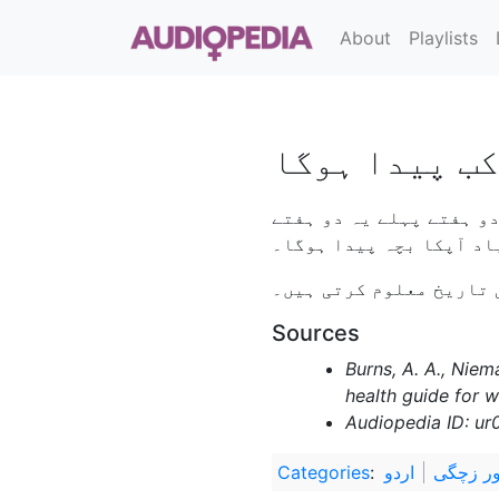
About
Playlists
کب پيدا ہوگا
 دن جمع کريں۔ اس تاريخ کے دو ہفتے پہلے يہ دو ہفتے
اد آپکا بچہ پيدا ہوگا۔
Sources
Burns, A. A., Niem
health guide for 
Audiopedia ID: ur
Categories
:
اردو
ور زچگی