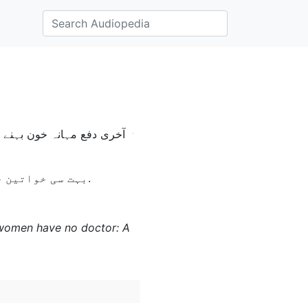
بہت سی خواتين چاند کی دس تاريخيں گزرتی ہویٔ گن کر بچے کی پيدائش کی تاريخ معلوم کرتی ہيں۔.
re women have no doctor: A