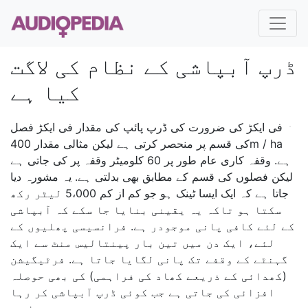
ڈرپ آبپاشی کے نظام کی لاگت
کیا ہے
فی ایکڑ کی ضرورت کی ڈرپ پائپ کی مقدار فی ایکڑ فصل
کی قسم پر منحصر کرتی ہے لیکن مثالی مقدار 400m / ha
ہے. وقفہ کاری عام طور پر 60 کلومیٹر وقفہ پر کی جاتی ہے
لیکن فصلوں کی قسم کے مطابق بھی بدلتی ہے. یہ مشورہ دیا
جاتا ہے کہ ایک ایسا ٹینک ہو جو کم از کم 5،000 لیٹر رکھ
سکتا ہو تاکہ یہ یقینی بنایا جا سکے کہ آبپاشی
کے لئے کافی پانی موجودر ہے. فرانسیسی پھلیوں کے
لئے، ایک دن میں تین بار پینتالیس منٹ سے ایک
گہنٹے کے وقفے تک پانی لگایا جاتا ہے. فرٹیگیشن
(کھدائی کے ذریعے کھاد کی فراہمی) کی بھی حوصلہ
افزائی کی جاتی ہے جب کوئی ڈرپ آبپاشی کر رہا