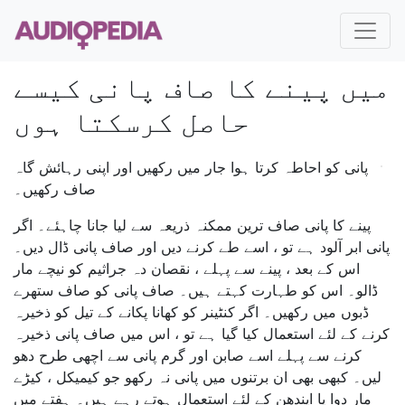
میں پینے کا صاف پانی کیسے
حاصل کرسکتا ہوں
پانی کو احاطہ کرتا ہوا جار میں رکھیں اور اپنی رہائش گاہ
صاف رکھیں۔
پینے کا پانی صاف ترین ممکنہ ذریعہ سے لیا جانا چاہئے۔ اگر
پانی ابر آلود ہے تو ، اسے طے کرنے دیں اور صاف پانی ڈال دیں۔
اس کے بعد ، پینے سے پہلے ، نقصان دہ جراثیم کو نیچے مار
ڈالو۔ اس کو طہارت کہتے ہیں۔ صاف پانی کو صاف ستھرے
ڈبوں میں رکھیں۔ اگر کنٹینر کو کھانا پکانے کے تیل کو ذخیرہ
کرنے کے لئے استعمال کیا گیا ہے تو ، اس میں صاف پانی ذخیرہ
کرنے سے پہلے اسے صابن اور گرم پانی سے اچھی طرح دھو
لیں۔ کبھی بھی ان برتنوں میں پانی نہ رکھو جو کیمیکل ، کیڑے
مار دوا یا ایندھن کے لئے استعمال ہوتے رہے ہیں۔ ہفتے میں