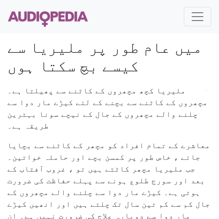
میں عام طور پر ملیریا سے
کیسے بچ سکتا ہوں
ملیریا کچھ مچھروں کے کاٹنے سے پھیلتا ہے۔
مچھروں کے کاٹنے سے بچنے کے لئے کیڑے مار دوا سے
چلنے والے مچھروں کے جال کے نیچے سونا بہترین
طریقہ ہے۔
معاشرے کے تمام افراد کو مچھر کے کاٹنے سے بچایا
جائے ، خاص طور پر کمسن بچے اور حاملہ خواتین۔
جب ملیریا مچھر کاٹتے ہیں تو ، غروب آفتاب کے
بعد اور سورج طلوع ہونے سے پہلے حفاظت کی ضرورت
ہوتی ہے۔ کیڑے مار دوا سے چلنے والے مچھروں کے
جال کم سے کم تین سال تک چلتے ہیں اور انھیں کیڑے
مار دوا سے دوبارہ علاج کی ضرورت نہیں ہے۔ ان