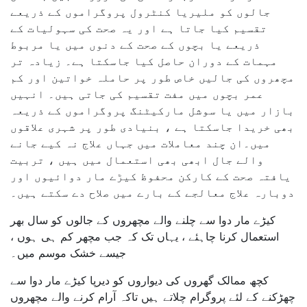
جالوں کو ملیریا کنٹرول پروگراموں کے ذریعے
تقسیم کیا جاتا ہے اور یہ صحت کی سہولیات کے
ذریعے یا بچوں کے صحت کے دنوں میں یا مربوط
مہمات کے دوران حاصل کیا جاسکتا ہے۔ زیادہ تر
مچھروں کی جالیں خاص طور پر حاملہ خواتین اور کم
عمر بچوں میں مفت تقسیم کی جاتی ہیں۔ انہیں
بازار میں یا سوشل مارکیٹنگ پروگراموں کے ذریعہ
بھی خریدا جاسکتا ہے ، بنیادی طور پر شہری علاقوں
میں۔ان چند معاملات میں جہاں علاج نہ کیے جانے
والے جال ابھی بھی استعمال میں ہیں ، تربیت
یافتہ صحت کے کارکن محفوظ کیڑے مار دوائیوں اور
دوبارہ علاج معالجے کے بارے میں صلاح دے سکتے ہیں۔
کیڑے مار دوا سے چلنے والے مچھروں کے جالوں کو سال بھر
استعمال کرنا چاہئے ، یہاں تک کہ جب مچھر کم ہی ہوں ،
جیسے خشک موسم میں۔
کچھ ممالک گھروں کی دیواروں کو دیرپا کیڑے مار دوا سے
چھڑکنے کے لئے پروگرام چلاتے ہیں تاکہ آرام کرنے والے مچھروں