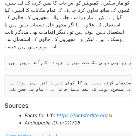
کو مار سکیں۔ کمیونٹیز کو اس بات کا یقین کرنے کے لئے سپرے
ٹیموں کے ساتھ تعاون کرنا چاہئے کہ تمام مکانات کا اسپرے کیا
گیا ہے۔ کیڑے مار دوا سے چلنے والے مچھروں کے جالوں کے
استعمال کے علاوہ ، یا اگر مچھر جال دستیاب نہیں ہیں یا
استعمال نہیں ہوئے ہیں تو ، دیگر اقدامات بھی مددگار ثابت
ہوسکتے ہیں ، لیکن وہ مچھروں کے جالوں کے استعمال سے
اتنے موثر نہیں ہیں جیسے:
 استعمال کرتے ہیں۔ ان کا کوئی دیرپا اثر نہیں ہوتا ہے
Sources
Facts for Life
https://factsforlife.org
Audiopedia ID: ur011705