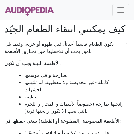
كيف يمكنني انتقاء الطعام الجيّد
يكون الطعام فاسداً أحياناً، قبل طهوه أو خزنه. وفيما يلى
أمور يجب أن تلاحظيها حين تختارين الأطعمة.
الأطعمة النيئة يجب أن تكون:
طازجة و في موسمها.
كاملة -غير مخدوشة ولا معطوبة، لم تلتهمها
الحشرات.
نظيفة.
رائحتها طازجة (خصوصاً الأسماك و المحار و اللحوم
التي يجب ألا تكون رائحتها قوية).
الأطعمة المحفوظة (المطبوخة أو المُعلبة) ينبغي حفظها في:
علب تبدو جديدة (بلا صدأ و لا انتفاخ أو تقعّر).