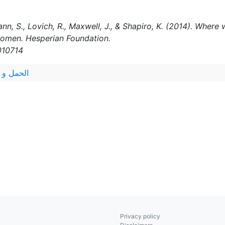
ann, S., Lovich, R., Maxwell, J., & Shapiro, K. (2014). Whe
women. Hesperian Foundation.
010714
الحمل و ا
Privacy policy