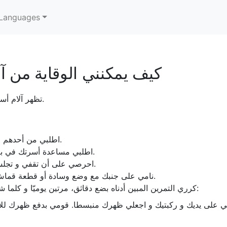
Languages
كيف يمكنني الوقاية من آ
تظهر آلام أسفل الظهر من جراء وزن الجنين.
اطلبي من أحدهم فرك ظهرك أو تدليكه.
اطلبي مساعدة أسرتك في بعض الأعمال المرهقة.
احرصي على أن تقفي و تجلسي و ظهرك مستقيم.
نامي على جنبك مع وضع وسادة أو قطعة قماش مفلوفة بين ركبتيك.
كرري التمرين المبين أدناه بضع دقاثق، مرتين يوميّا و كلما شعرت بألم فى ظهرك:
نزلي على يديك و ركبتيك و اجعلي ظهرك منبسطا. قومي بدفع ظهرك للأع