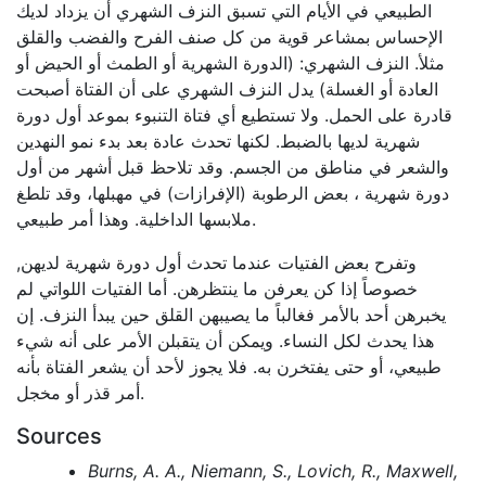
الطبيعي في الأيام التي تسبق النزف الشهري أن يزداد لديك
الإحساس بمشاعر قوية من كل صنف الفرح والفضب والقلق
مثلأ. النزف الشهري: (الدورة الشهرية أو الطمث أو الحيض أو
العادة أو الغسلة) يدل النزف الشهري على أن الفتاة أصبحت
قادرة على الحمل. ولا تستطيع أي فتاة التنبوء بموعد أول دورة
شهرية لديها بالضبط. لكنها تحدث عادة بعد بدء نمو النهدين
والشعر في مناطق من الجسم. وقد تلاحظ قبل أشهر من أول
دورة شهرية ، بعض الرطوبة (الإفرازات) في مهبلها، وقد تلطغ
ملابسها الداخلية. وهذا أمر طبيعي.
وتفرح بعض الفتيات عندما تحدث أول دورة شهرية لديهن,
خصوصاً إذا كن يعرفن ما ينتظرهن. أما الفتيات اللواتي لم
يخبرهن أحد بالأمر فغالباً ما يصيبهن القلق حين يبدأ النزف. إن
هذا يحدث لكل النساء. ويمكن أن يتقبلن الأمر على أنه شيء
طبيعي، أو حتى يفتخرن به. فلا يجوز لأحد أن يشعر الفتاة بأنه
أمر قذر أو مخجل.
Sources
Burns, A. A., Niemann, S., Lovich, R., Maxwell,