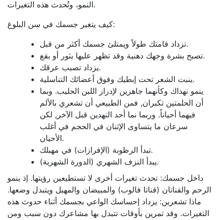
النمو، وتُحدث هذه التغيرات.
كيف يتغير جسمك في سن البلوغ:
تزداد قامتك طولاً ويمتلئ جسمك أكثر من قبل.
تصبح بشرة وجهك دهنية وقد تظهر عليها بثور أو بقع.
يزداد تصبب عرقك.
ينبت الشعر تحت إبطيك وفوق أعضائك التناسلية.
ينمو نهداك وكأنهما جاهزين لإدرار اللبن الحليب. وبما
أن الحلمتين تكبران, فمن الطبيعي أن تشعري بالألم
فيهما أحياناً. وربما نما أحد النهدين قبل الآخر, لكن
سرعان ما يتساوى الإثنان في الحجم في أغلب
الأحيان.
تبدأ الرطوبة (الإفرازات) في مهبلك.
يبدأ النزف الشهري (الدورة الشهرية).
داخل جسمك: تحدث تغيرات أخرى لا تستطيعين رؤيتها. إذ ينمو
الرحم والقناتان (قناتا فالوب) والمبيضان والمهبل ويتبدل وضعها.
ماذا تشعرين: يزداد إحساسك الواعي بجسمك أثناء حدوث هذه
التغيرات. وقد تمرين بأوقات تتبدل بها مشاعرك دون سبب ومن