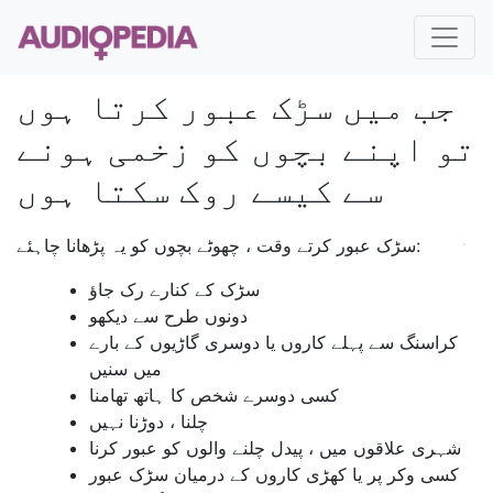
جب میں سڑک عبور کرتا ہوں
تو اپنے بچوں کو زخمی ہونے
سے کیسے روک سکتا ہوں
سڑک عبور کرتے وقت ، چھوٹے بچوں کو یہ پڑھانا چاہئے:
سڑک کے کنارے رک جاؤ
دونوں طرح سے دیکھو
کراسنگ سے پہلے کاروں یا دوسری گاڑیوں کے بارے
میں سنیں
کسی دوسرے شخص کا ہاتھ تھامنا
چلنا ، دوڑنا نہیں
شہری علاقوں میں ، پیدل چلنے والوں کو عبور کرنا
کسی وکر پر یا کھڑی کاروں کے درمیان سڑک عبور