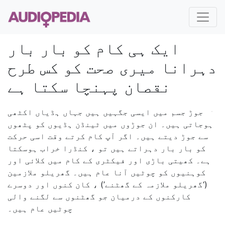
ایک ہی کام کو بار بار
دہرانا میری صحت کو کس طرح
نقصان پہنچا سکتا ہے
جوڑ جسم میں ایسی جگہیں ہیں جہاں ہڈیاں اکٹھی
ہوجاتی ہیں۔ ان جوڑوں میں ٹینڈن ہڈیوں کو پٹھوں
سے جوڑ دیتے ہیں۔ اگر آپ کام کرتے وقت اسی حرکت
کو بار بار دہراتے ہیں تو ، کنڈرا خراب ہوسکتا
ہے۔ کھیتی باڑی اور فیکٹری کے کام میں کلائی اور
کوہنیوں کو چوٹیں آنا عام ہیں۔ گھریلو ملازمین
(‘گھریلو ملازمہ کے گھٹنے’) ، کان کنوں اور دوسرے
کارکنوں کے درمیان جو گھٹنوں سے لگنے والی
چوٹیں عام ہیں۔