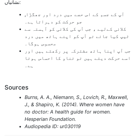
نشانیاں:
آپ کے جسم کے اس حصے میں درد اور جھگڑا,
جو حرکت کو دہراتا ہے۔
کلائی کےلیے ، جب آپ کی کلائی کو آہستہ سے
ٹیپ کیا جائے تو آپ کو اپنے ہاتھ میں درد
محسوس ہوگا۔
جب آپ اپنا ہاتھ مشترکہ پر رکھتے ہیں اور
اسے حرکت دیتے ہیں تو تناو کا احساس ہوتا
ہے۔
Sources
Burns, A. A., Niemann, S., Lovich, R., Maxwell,
J., & Shapiro, K. (2014). Where women have
no doctor: A health guide for women.
Hesperian Foundation.
Audiopedia ID: ur030119