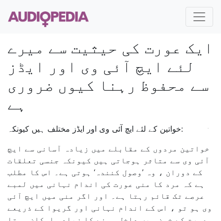
ایک عورت کی حیثیت سے میرے
لئے ایچ آئی وی اور ایڈز
سے محفوظ رہنا کیوں ضروری
ہے
خواتین کے لئے ایچ آئی وی اور ایڈز مختلف ہیں کیونکہ:
خواتین مردوں کے مقابلے میں زیادہ آسانی سے ایچ
آئی وی سے متاثر ہوجاتی ہیں کیونکہ جنسی تعلقات
کے دوران ، وہ ’وصول کنندہ‘ ہوتی ہے۔ اس کا مطلب
ہے کہ مرد کا منی عورت کی اندام نہانی میں لمبے
عرصے تک قائم رہتا ہے۔ اور اگر منی میں ایچ آئی
وی ہو تو ، اس کے اندام نہانی اور گریوا کے ذریعے
عورت کے خون میں داخل ہونے کا زیادہ امکان ہوتا