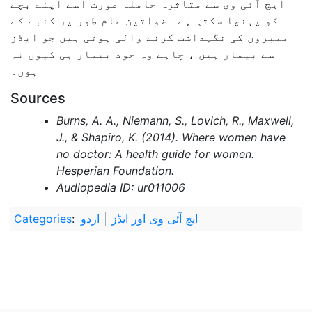
ایچ آئی وی سے متاثرہ حاملہ عورت اسے اپنے بچے
کو پہنچا سکتی ہے۔ خواتین عام طور پر کنبے کے
ممبروں کی نگہداشت کرنے والی ہوتی ہیں جو ایڈز
سے بیمار ہیں ، چاہے وہ خود بیمار ہی کیوں نہ
ہوں۔
Sources
Burns, A. A., Niemann, S., Lovich, R., Maxwell,
J., & Shapiro, K. (2014). Where women have
no doctor: A health guide for women.
Hesperian Foundation.
Audiopedia ID: ur011006
ایچ آئی وی اور ایڈز
اردو
:
Categories