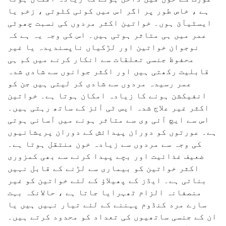
ہے ، خاص طور پر اگر اس میں کوئی کٹوتی ، زخم یا
ایسٹیآئ ہوں۔ خواتین اکثر مردوں کی نسبت چھوٹی
عمر میں ہی متاثر ہوتی ہیں۔ اس کی وجہ یہ ہے کہ
نوجوان خواتین اور لڑکیاں ناپسندیدہ یا غیر
محفوظ جنسی تعلقات سے انکار کرنے میں کم ہی
قابلیت رکھتی ہیں اور اکثر جوانوں سے شادی شدہ
عمر رسیدہ مردوں سے شادی کر لیتی ہیں جن کو
انفیکشن ہونے کا زیادہ امکان ہوتا ہے۔ خواتین
اکثر غیر علاج شدہ ایس ٹی آئز کے ساتھ رہتی ہیں۔
اس سے ایچ آئی وی سے متاثر ہونے میں آسانی ہوتی
ہے۔ عورتوں کو دوران پیدائش کے دوران پریشانیوں
کی وجہ سے مردوں سے زیادہ خون منتقل ہوتا ہے۔
ضعیف غذائیت اور بچے پیدا کرنے سے بھی کمزوری
اکثر خواتین کو بیماری سے لڑنے کے قابل نہیں
بناتی ہے۔ ایڈز کے پھیلاؤ کے لئے خواتین کو غیر
منصفانہ الزام ٹھہرایا جاتا ہے ، حالانکہ بہت
سارے مرد کنڈوم پہننے کے لئے تیار نہیں ہیں یا
ان کے جنسی ساتھیوں کی تعداد کو محدود کرتے ہیں۔